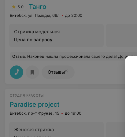
Танго
5.0
Витебск, ул. Правды, 66л
до 20:00
Стрижка модельная
Цена по запросу
Отзыв
.
Наконец нашла профессионала своего дела! До этого как-то пробовала начинать ходить на депиляцию, но больше 2
19
Отзывы
СТУДИЯ КРАСОТЫ
Paradise project
Витебск, пр-т Фрунзе, 15
до 19:00
Женская стрижка