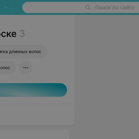
Поиск по сайту
бске
3
жка длинных волос
волос