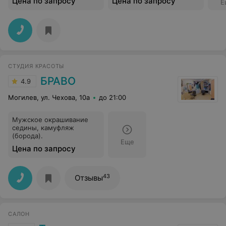
Цена по запросу
Цена по запросу
Е
СТУДИЯ КРАСОТЫ
БРАВО
4.9
Могилев, ул. Чехова, 10а
до 21:00
Мужское окрашивание
седины, камуфляж
(борода).
Еще
Цена по запросу
43
Отзывы
САЛОН