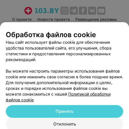
О проекте
Новости проекта
Размещение рекламы
Медицинский маркетинг
Публичный договор
Обработка файлов cookie
Пользовательское соглашение
Способы оплаты
Наш сайт использует файлы cookie для обеспечения
Вакансии
Партнеры
удобства пользователей сайта, его улучшения, сбора
Написать руководителю 103.by
статистики и предоставления персонализированных
рекомендаций.
Написать в поддержку
Персональные настройки cookie
Вы можете настроить параметры использования файлов
Обработка персональных данных
cookie или изменить свое согласие в более позднее время.
Для получения дополнительной информации о целях,
сроках и порядке использования файлов cookie вы
можете ознакомиться с нашей
Политикой обработки
файлов cookie
Принять
© 2026 ООО «Артокс Лаб», УНП 191700409
| 220012, Республика Беларусь,
г. Минск, улица Толбухина, 2, пом. 16 | help@103.by
Отклонить