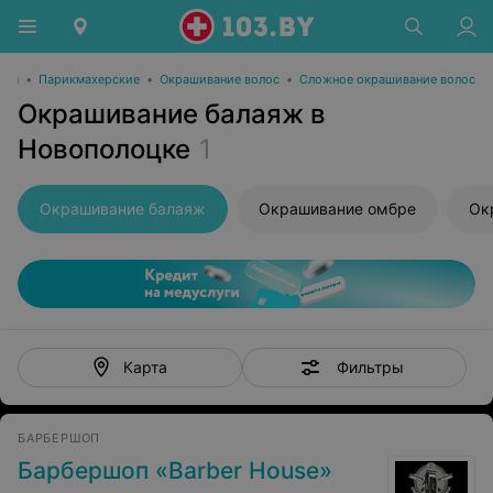
оты
•
Парикмахерские
•
Окрашивание волос
•
Сложное окрашивание волос
Окрашивание балаяж в
Новополоцке
1
Окрашивание балаяж
Окрашивание омбре
Ок
Фильтры
Карта
БАРБЕРШОП
Барбершоп «Barber House»