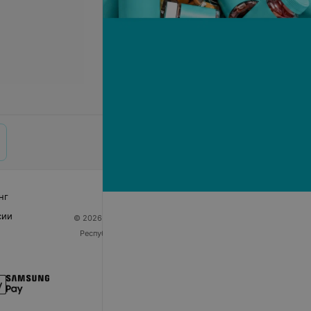
нг
сии
© 2026 ООО «Артокс Лаб», УНП 191700409
| 220012,
Республика Беларусь, г. Минск, улица Толбухина, 2,
пом. 16 | help@103.by
Служба поддержки
+375 291212755