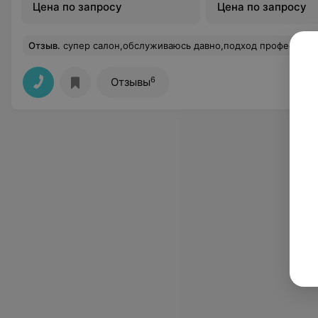
Цена по запросу
Цена по запросу
Отзыв
.
супер салон,обслуживаюсь давно,подход профессиональный,цены доступные,все девочки очень хо
6
Отзывы