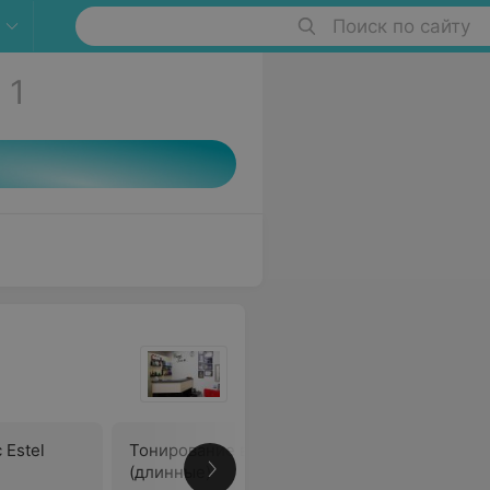
Поиск по сайту
о
1
 Estel
Тонирование волос Estel
(длинные)
В