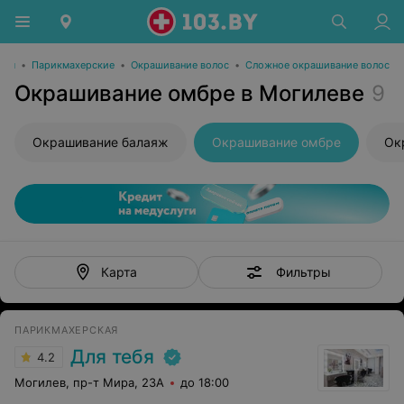
оты
•
Парикмахерские
•
Окрашивание волос
•
Сложное окрашивание волос
Окрашивание омбре в Могилеве
9
Окрашивание балаяж
Окрашивание омбре
Ок
Фильтры
Карта
ПАРИКМАХЕРСКАЯ
Для тебя
4.2
Могилев, пр-т Мира, 23А
до 18:00