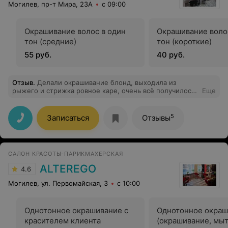
Могилев, пр-т Мира, 23А
с 09:00
Окрашивание волос в один
Окрашивание воло
тон (средние)
тон (короткие)
55 руб.
40 руб.
Отзыв
.
Делали окрашивание блонд, выходила из
рыжего и стрижка ровное каре, очень всё получилось
Еще
круто. Спасибо большое!
5
Записаться
Отзывы
САЛОН КРАСОТЫ-ПАРИКМАХЕРСКАЯ
ALTEREGO
4.6
Могилев, ул. Первомайская, 3
с 10:00
Однотонное окрашивание с
Однотонное окраш
красителем клиента
(окрашивание, мыт