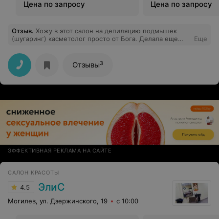
Цена по запросу
Цена по запросу
Отзыв
.
Хожу в этот салон на депиляцию подмышек
(шугаринг) касметолог просто от Бога. Делала еще
Еще
стрижку и пойду еще на маникюр и чистку лица, всем
осталась довольна..
3
Отзывы
ЭФФЕКТИВНАЯ РЕКЛАМА НА САЙТЕ
САЛОН КРАСОТЫ
ЭлиС
4.5
Могилев, ул. Дзержинского, 19
с 10:00