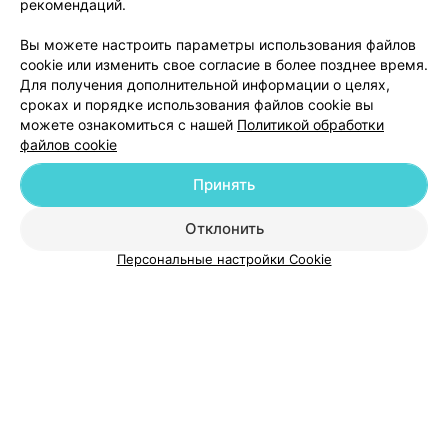
рекомендаций.
Вы можете настроить параметры использования файлов
cookie или изменить свое согласие в более позднее время.
Для получения дополнительной информации о целях,
сроках и порядке использования файлов cookie вы
можете ознакомиться с нашей
Политикой обработки
файлов cookie
Добавить компанию
Принять
Отклонить
Добавить специалиста
Персональные настройки Cookie
О проекте
Новости проекта
Размещение рекламы
Медицинский маркетинг
Публичный договор
Пользовательское соглашение
Способы оплаты
Вакансии
Партнеры