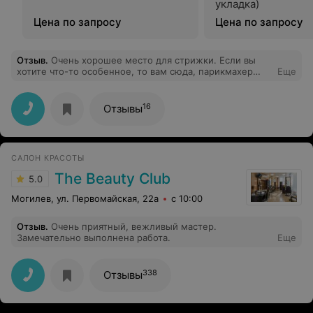
укладка)
Цена по запросу
Цена по запросу
Отзыв
.
Очень хорошее место для стрижки. Если вы
хотите что-то особенное, то вам сюда, парикмахер
Еще
поможет с выбором прически и посоветует, что вам
лучше подойдет, персонал очень вежлив и приветлив,
обслуживание на высшем уровне, цены приемлимы. P.
16
Отзывы
S. Если хотите сменить имидж: Alterego то что вам
нужно!
САЛОН КРАСОТЫ
The Beauty Club
5.0
Могилев, ул. Первомайская, 22а
с 10:00
Отзыв
.
Очень приятный, вежливый мастер.
Замечательно выполнена работа.
Еще
338
Отзывы