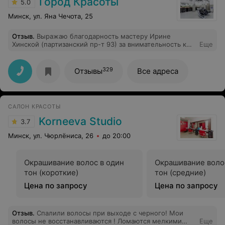
Город Красоты
5.0
Минск, ул. Яна Чечота, 25
Отзыв
.
Выражаю благодарность мастеру Ирине
Хинской (партизанский пр-т 93) за внимательность к
Еще
моим просьбам, за отличное настроение и мастерство
мастера. Девушка занимается своим делом и у нее это
получается превосходно!
329
Отзывы
Все адреса
САЛОН КРАСОТЫ
Korneeva Studio
3.7
Минск, ул. Чюрлёниса, 26
до 20:00
Окрашивание волос в один
Окрашивание воло
тон (короткие)
тон (средние)
Цена по запросу
Цена по запросу
Отзыв
.
Спалили волосы при выходе с черного! Мои
волосы не восстанавливаются ! Ломаются мелкими
Еще