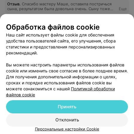
Отзыв
.
Спасибо мастеру Маше, оставила постричься
сына, результатом была довольна очень. Сыну тоже
Еще
очень нравится!
3
Отзывы
Обработка файлов cookie
Наш сайт использует файлы cookie для обеспечения
удобства пользователей сайта, его улучшения, сбора
статистики и предоставления персонализированных
рекомендаций.
Вы можете настроить параметры использования файлов
Добавить компанию
cookie или изменить свое согласие в более позднее время.
Для получения дополнительной информации о целях,
сроках и порядке использования файлов cookie вы
Добавить специалиста
можете ознакомиться с нашей
Политикой обработки
файлов cookie
Принять
Отклонить
О проекте
Новости проекта
Размещение рекламы
Персональные настройки Cookie
Медицинский маркетинг
Публичный договор