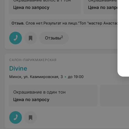
Цена по запросу
Цена по запросу
Отзыв
.
Слов нет.Результат на лицо."Топ "мастер Анастасия. Дискомфорт и покраснения каждый раз после наращивания. Асимметрия, не может наклеить ресницы, чтобы смотрелись одинаково, справа лепит больше, слева оставляет зазоры. Обратите внимание на белые хлопья из клея .Так и свисают всю носку, ничем не отмываются. Все спрашивают: что на ресницах у тебя висит? Ф
2
Отзывы
САЛОН-ПАРИКМАХЕРСКАЯ
Divine
Минск, ул. Казимировская, 3
до 19:00
Окрашивание в один тон
Цена по запросу