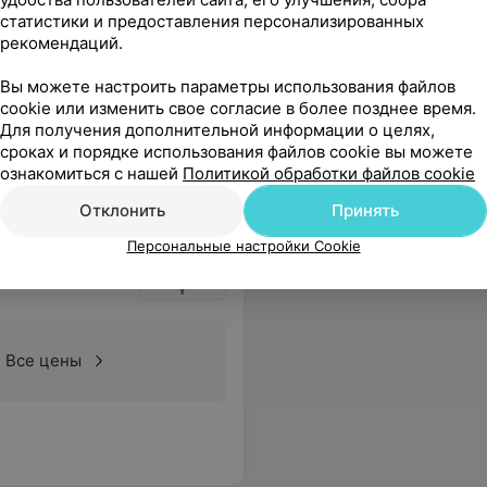
В
статистики и предоставления персонализированных
Цена по запросу
рекомендаций.
Вы можете настроить параметры использования файлов
у...Терпела раз 5 наращивала, но проблема не уходит. Ресницы справа со внутреннего угла выпали.И 10 дней не прошло идти к другому мастеру переделывать.
Еще
cookie или изменить свое согласие в более позднее время.
Для получения дополнительной информации о целях,
сроках и порядке использования файлов cookie вы можете
ознакомиться с нашей
Политикой обработки файлов cookie
Отклонить
Принять
Персональные настройки Cookie
Все цены