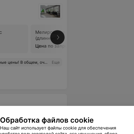
с
Мелирование волос
Мелирова
(длинные)
длинные)
Цена по запросу
Цена по 
й салон. Один из лучших в городе!
Еще
Обработка файлов cookie
Наш сайт использует файлы cookie для обеспечения
ре
удобства пользователей сайта, его улучшения, сбора
Окрашивание шатуш