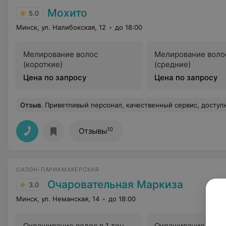
Мохито
5.0
Минск, ул. Налибокская, 12
до 18:00
Мелирование волос
Мелирование воло
(короткие)
(средние)
Цена по запросу
Цена по запросу
Отзыв
.
Приветливый персонал, качественный сервис, доступные цены! В общем, очень хороши
10
Отзывы
САЛОН-ПАРИКМАХЕРСКАЯ
Очаровательная Маркиза
3.0
Минск, ул. Неманская, 14
до 18:00
Окрашивание волос в 1 тон
Окрашивание омб