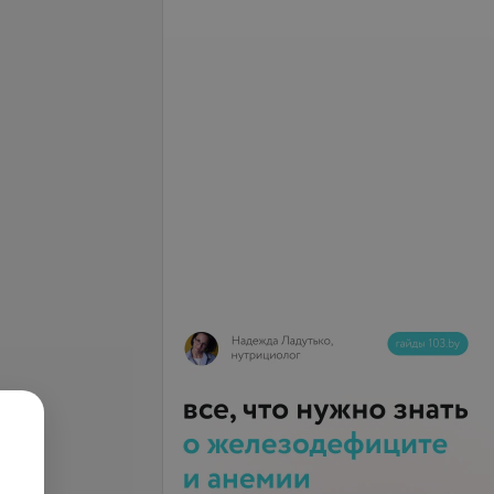
ние волос (очень
Все цены
запросу