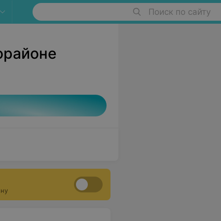
Поиск по сайту
орайоне
ону