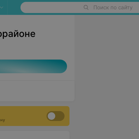
Поиск по сайту
орайоне
ону