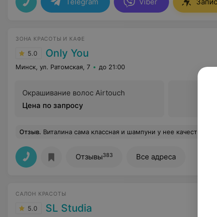
Telegram
Viber
Запис
ЗОНА КРАСОТЫ И КАФЕ
Only You
5.0
Минск, ул. Ратомская, 7
до 21:00
Окрашивание волос Airtouch
Цена по запросу
Отзыв
.
Виталина сама классная и шампуни у нее качественные, но покраска волос у нее мне не очень понравилась. Дома, обычной краской, можно также покраситься. А тут почти 200 рублей заплатить ... раз
383
Отзывы
Все адреса
САЛОН КРАСОТЫ
SL Studia
5.0