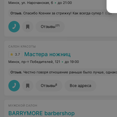
Минск, ул. Нарочанская, 6
до 21:00
Отзыв
.
Спасибо Ксении за стрижку! Как всегда супер !
Еще
171
Отзывы
САЛОН КРАСОТЫ
Мастера ножниц
3.7
Минск, пр-т Победителей, 121
до 19:00
Отзыв
.
Честно говоря отношение раньше было лучше, однако после последних событий (а именно: перезванивают уже 4-й месяц) конечно отношение к этому салону красоты изменилось с точностью наобор
8
Отзывы
Все адреса
МУЖСКОЙ САЛОН
BARRYMORE barbershop