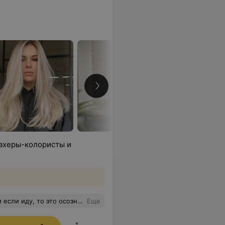
махеры-колористы и
о, но максимально подходящего под мой типаж». В итоге все так и вышло. Большая благодарность Майе за её профессионализм
Еще