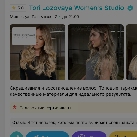
Tori Lozovaya Women's Studio
5.0
Минск, ул. Ратомская, 7
до 21:00
Окрашивания и восстановление волос. Топовые парик
качественные материалы для идеального результата.
Подарочные сертификаты
Отзыв
.
Я тот человек, который долго выбирает специалиста и если иду, то это осознанный выбор однозначно! Окрашиванием осталась я очень довольна! Картинка и реальность полностью совпали, учитывая, что я показывала несколько вариантов и мастеру в итоге сказала «Хочу что-то из похожег