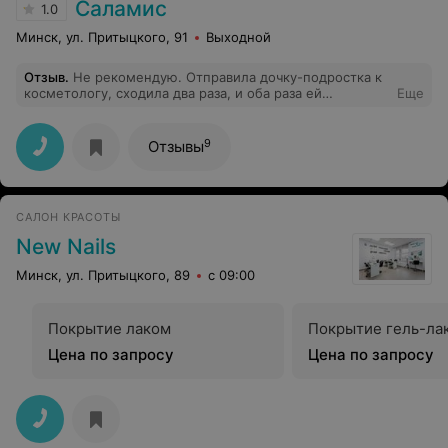
Саламис
1.0
Минск, ул. Притыцкого, 91
Выходной
Отзыв
.
Не рекомендую. Отправила дочку-подростка к
косметологу, сходила два раза, и оба раза ей
Еще
пришлось ждать, пока освободится мастер, а на
просьбу дать воды администратор ответила, что
магазин за углом.
9
Отзывы
САЛОН КРАСОТЫ
New Nails
Минск, ул. Притыцкого, 89
с 09:00
Покрытие лаком
Покрытие гель-ла
Цена по запросу
Цена по запросу