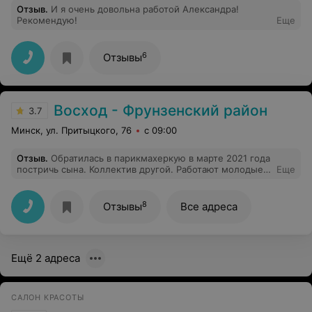
Отзыв
.
И я очень довольна работой Александра!
Рекомендую!
Еще
6
Отзывы
Восход - Фрунзенский район
3.7
Минск, ул. Притыцкого, 76
с 09:00
Отзыв
.
Обратилась в парикмахеркую в марте 2021 года
постричь сына. Коллектив другой. Работают молодые
Еще
девушки. Обслуживание ужасное. Я понимаю, что
молодёжи надо на ком то набить руку и набраться
опыта. В парикмахерской пробыла 2 часа, из них 1 час
8
Отзывы
Все адреса
в очереди (передо мной только 1 человек был) 1 час
стрижка. Три раза переделывали свою работу. Больше
не хочу туда возвращаться.
Ещё 2 адреса
САЛОН КРАСОТЫ