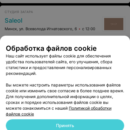
СТУДИЯ ЗАГАРА
Saleol
Минск, ул. Всеволода Игнатовского, 6
с 12:00
Все адреса
Обработка файлов cookie
Наш сайт использует файлы cookie для обеспечения
удобства пользователей сайта, его улучшения, сбора
ПАРИКМАХЕРСКАЯ
статистики и предоставления персонализированных
Вуаль
рекомендаций.
Минск, ул. Владислава Голубка, 12
с 10:00
Вы можете настроить параметры использования файлов
cookie или изменить свое согласие в более позднее время.
Для получения дополнительной информации о целях,
сроках и порядке использования файлов cookie вы
можете ознакомиться с нашей
Политикой обработки
файлов cookie
Добавить компанию
Принять