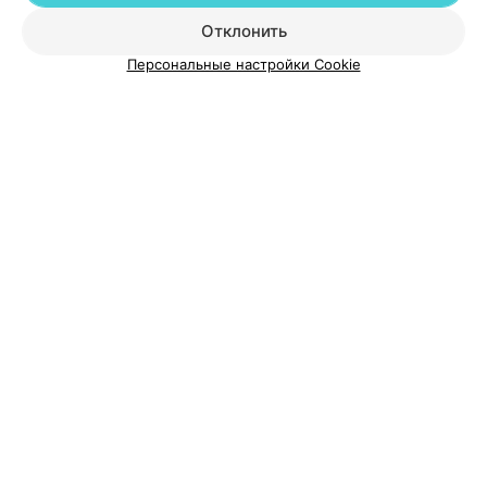
Добавить специалиста
Отклонить
Персональные настройки Cookie
О проекте
Новости проекта
Размещение рекламы
Медицинский маркетинг
Публичный договор
Пользовательское соглашение
Способы оплаты
Вакансии
Партнеры
Написать руководителю 103.by
Написать в поддержку
Персональные настройки cookie
Обработка персональных данных