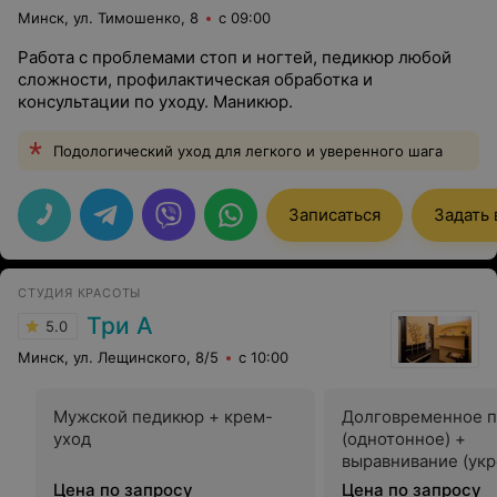
Минск, ул. Тимошенко, 8
с 09:00
Работа с проблемами стоп и ногтей, педикюр любой
сложности, профилактическая обработка и
консультации по уходу. Маникюр.
Подологический уход для легкого и уверенного шага
Записаться
Задать
СТУДИЯ КРАСОТЫ
Три А
5.0
Минск, ул. Лещинского, 8/5
с 10:00
Мужской педикюр + крем-
Долговременное 
уход
(однотонное) +
выравнивание (ук
Цена по запросу
Цена по запросу