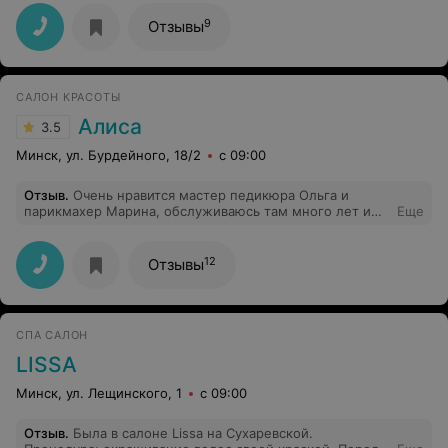
попасть к Алесеньке )хотелось бы почаще)Спасибо
3-6 для того, чтобы восстановить свою форму
девочки за красоту и приятное общение)Удачи и
стрижки. НИКОМУ не советую и близко приближаться
9
Отзывы
побольше клиентов Вам!
к этому салону. НИКОМУ!!!!!
САЛОН КРАСОТЫ
Алиса
3.5
Минск, ул. Бурдейного, 18/2
с 09:00
Отзыв
.
Очень нравится мастер педикюра Ольга и
парикмахер Марина, обслуживаюсь там много лет и
Еще
пока менять не собираюсь.
12
Отзывы
СПА САЛОН
LISSA
Минск, ул. Лещинского, 1
с 09:00
Отзыв
.
Была в салоне Lissa на Сухаревской.