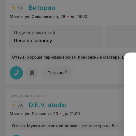
Виторио
5.0
Минск, ул. Ольшевского, 28
до 19:00
Педикюр мужской
Цена по запросу
Отзыв
.
Хороша парикмахерская, прекрасные мастера. Цены вполне хорошие.
11
Отзывы
СТУДИЯ КРАСОТЫ
D.E.V. studio
3.0
Минск, ул. Лынькова, 23
до 21:00
Отзыв
.
Мужские стрижки делают все мастера на 5 с +. А педикюр-эт