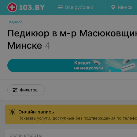
Все рубрики
Минск
Педикюр
Педикюр в м-р Масюковщин
Минске
4
Фильтры
Онлайн-запись
Показать услуги, доступные без подтверждения по телеф
САЛОН КРАСОТЫ