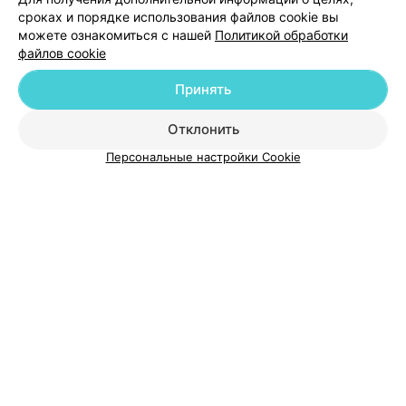
Добавить специалиста
сроках и порядке использования файлов cookie вы
можете ознакомиться с нашей
Политикой обработки
файлов cookie
Принять
О проекте
Новости проекта
Размещение рекламы
Отклонить
Медицинский маркетинг
Публичный договор
Персональные настройки Cookie
Пользовательское соглашение
Способы оплаты
Вакансии
Партнеры
Написать руководителю 103.by
Написать в поддержку
Персональные настройки cookie
Обработка персональных данных