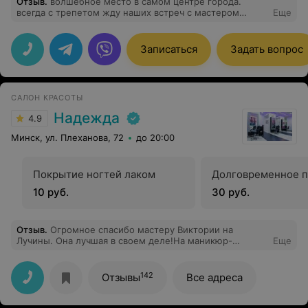
Отзыв
.
волшебное место в самом центре города.
всегда с трепетом жду наших встреч с мастером
Еще
Аллой. спасибо за прекрасную работу!
Записаться
Задать вопрос
САЛОН КРАСОТЫ
Надежда
4.9
Минск, ул. Плеханова, 72
до 20:00
Покрытие ногтей лаком
Долговременное 
10 руб.
30 руб.
Отзыв
.
Огромное спасибо мастеру Виктории на
Лучины. Она лучшая в своем деле!На маникюр-
Еще
педикюр очень советую именно к нашей драгоценной
Викуле) Так же спасибо девочкам- администратором за
внимание и заботу!
142
Отзывы
Все адреса