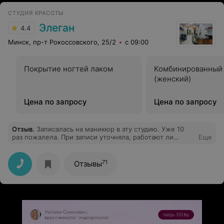
СТУДИЯ КРАСОТЫ
Элеган
4.4
Минск, пр-т Рокоссовского, 25/2
с 09:00
Покрытие ногтей лаком
Комбинированный
(женский)
Цена по запросу
Цена по запросу
Отзыв
.
Записалась на маникюр в эту студию. Уже 10
раз пожалела. При записи уточняла, работают ли
Еще
мастера с гелем, делают ли наращивание. На что я
получила ответ, мол, нет, у нас девочки новенькие,
начинающие мастера, пока что не умеют делать
71
Отзывы
наращивание, но все остальное хорошо у нас.
Записалась, пришла. Маникюр был 2 часа. 2 часа на
снятие, маникюр и покрытие. Во время процедуры
постоянно было больно, несколько раз порезали.
Увидев результат я была в шоке, только через час
смогла позвонить в студию для решения ситуации.
Деньги, к счастью, вернули, но ногти уже не исправить