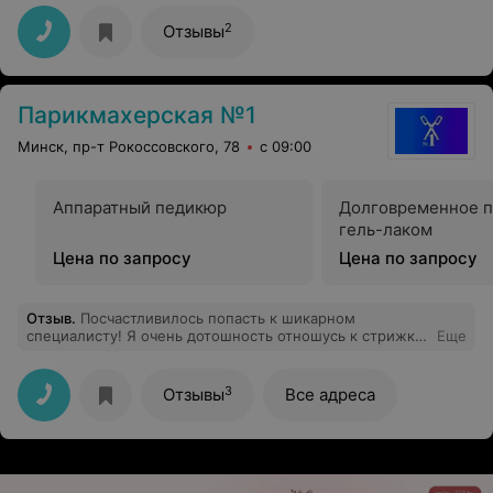
2
Отзывы
Парикмахерская №1
Минск, пр-т Рокоссовского, 78
с 09:00
Аппаратный педикюр
Долговременное 
гель-лаком
Цена по запросу
Цена по запросу
Отзыв
.
Посчастливилось попасть к шикарном
специалисту! Я очень дотошность отношусь к стрижке,
Еще
потому, как имею проблемные волосы. После Длины
золотых ручек, укладка волос -одно удовольствие!
3
Отзывы
Все адреса