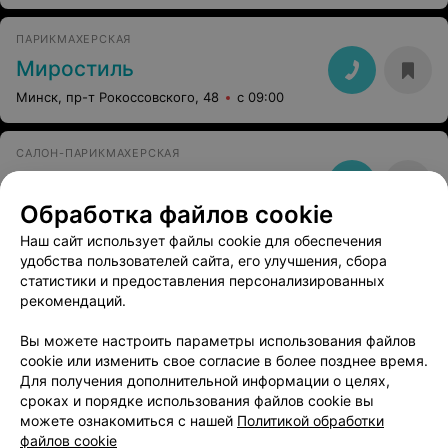
ПАРИКМАХЕРСКАЯ
Миростиль
Минск, пр-т Рокоссовского, 48
с 09:00
САЛОН-ПАРИКМАХЕРСКАЯ
Black and White
Обработка файлов cookie
Минск, ул. Якубова, 66/2
с 10:00
Наш сайт использует файлы cookie для обеспечения
удобства пользователей сайта, его улучшения, сбора
САЛОН
статистики и предоставления персонализированных
Метелица
рекомендаций.
Минск, пр-т Рокоссовского, 145
с 09:00
Вы можете настроить параметры использования файлов
cookie или изменить свое согласие в более позднее время.
Для получения дополнительной информации о целях,
сроках и порядке использования файлов cookie вы
можете ознакомиться с нашей
Политикой обработки
файлов cookie