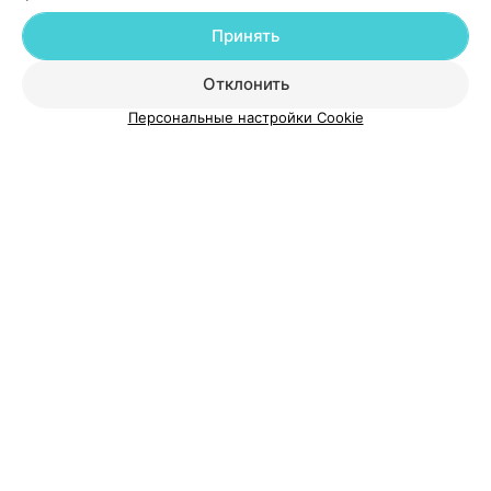
Добавить компанию
Принять
Добавить специалиста
Отклонить
Персональные настройки Cookie
О проекте
Новости проекта
Размещение рекламы
Медицинский маркетинг
Публичный договор
Пользовательское соглашение
Способы оплаты
Вакансии
Партнеры
Написать руководителю 103.by
Написать в поддержку
Персональные настройки cookie
Обработка персональных данных