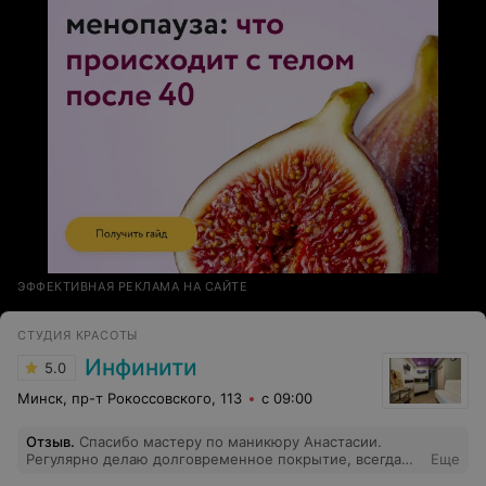
сейчас, потому что болит даже сама пластина и надо
ждать, пока хоть немного отрастет все. Это не
начинающие мастера, это ученики. Мастер =
качественная и быстрая работа. Начинающий Мастер
— это также тот, кто уже умеет на отлично делать
свою работу, просто практикуется для увеличения
скорости работы. У них работают ученики.
Администратор до конца стояла на своем и пыталась
убедить, что все не так плохо.
ЭФФЕКТИВНАЯ РЕКЛАМА НА САЙТЕ
СТУДИЯ КРАСОТЫ
Инфинити
5.0
Минск, пр-т Рокоссовского, 113
с 09:00
Отзыв
.
Спасибо мастеру по маникюру Анастасии.
Регулярно делаю долговременное покрытие, всегда
Еще
все красиво и качественно.