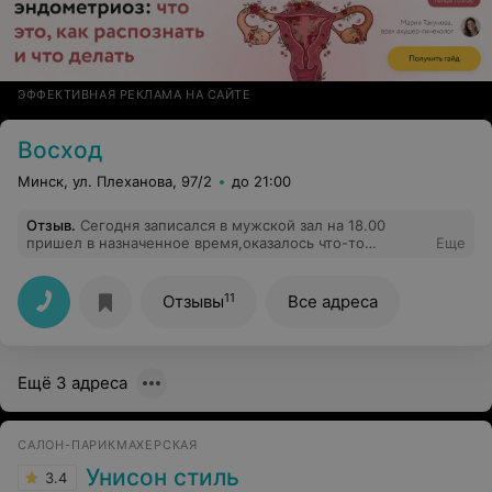
ЭФФЕКТИВНАЯ РЕКЛАМА НА САЙТЕ
Восход
Минск, ул. Плеханова, 97/2
до 21:00
Отзыв
.
Сегодня записался в мужской зал на 18.00
пришел в назначенное время,оказалось что-то
Еще
напутали и сказали ждите пока освободится мастер,
зачем тогда существует такая услуга как запись?Если
бы у меня было достаточно время я бы не стал
11
Отзывы
Все адреса
записываться и сидел бы в очереди!Можно сказать
испортили мне вечер и настроение, хотя обращался
туда не один год, теперь нет желания туда ходить,
буду искать другую парикмахерскую.
Ещё 3 адреса
САЛОН-ПАРИКМАХЕРСКАЯ
Унисон стиль
3.4