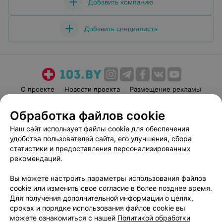
Добавить компанию
Добавить специалиста
О проекте
Новости проекта
Размещение рекламы
Медицинский маркетинг
Публичный договор
Обработка файлов cookie
Пользовательское соглашение
Способы оплаты
Наш сайт использует файлы cookie для обеспечения
Вакансии
Партнеры
удобства пользователей сайта, его улучшения, сбора
Написать руководителю 103.by
статистики и предоставления персонализированных
рекомендаций.
Написать в поддержку
Персональные настройки cookie
Вы можете настроить параметры использования файлов
Обработка персональных данных
cookie или изменить свое согласие в более позднее время.
Для получения дополнительной информации о целях,
сроках и порядке использования файлов cookie вы
можете ознакомиться с нашей
Политикой обработки