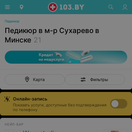
Педикюр
Педикюр в м-р Сухарево в
Минске
21
Фильтры
Карта
Онлайн-запись
Показать услуги, доступные без подтверждения
по телефону
НЕЙЛ-БАР