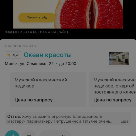
ЭФФЕКТИВНАЯ РЕКЛАМА НА САЙТЕ
САЛОН КРАСОТЫ
Океан красоты
4.4
Минск, ул. Семеняко, 22
до 20:00
Мужской классический
Мужской классиче
педикюр
педикюр, с картой
постоянного клие
Цена по запросу
Цена по запросу
Отзыв
.
Хочу выразить огромную благодарность
мастеру- парикмахеру Петрушенной Татьяне,очень
Еще
отзывчивая,чуткая, и мастер своего дела. А так же
выражаю свою благодарность мастеру по педикюру
Григорьевой Марине,знает толк в своей