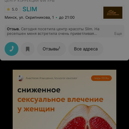
ЦЕНТР КОРРЕКЦИИ ФИГУРЫ
SLIM
5.0
Минск, ул. Скрипникова, 1
до 21:00
Отзыв
.
Сегодня посетила центр красоты Slim. На
ресепшен меня встретила очень приветливая
Еще
администратор Ольга, сразу окружила заботой и
вниманием. Массажист Анастасия очень
профессионально провела массаж, дала несколько
1
Отзывы
Все адреса
важных советов. Даже после одного сеанса я
почувствовала себя лучше, уменьшились зажимы в
теле. В целом, атмосфера в центре доброжелательная
и расслабляющая