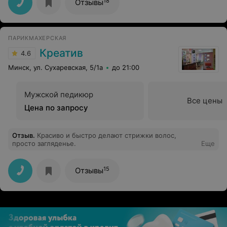
18
Отзывы
работе.Побольше таких мастеров.Всем буду
рекомендовать их,и эту парикмахерскую) Осталась
очень довольна)
ПАРИКМАХЕРСКАЯ
Креатив
4.6
Минск, ул. Сухаревская, 5/1а
до 21:00
Мужской педикюр
Все цены
Цена по запросу
Отзыв
.
Красиво и быстро делают стрижки волос,
просто загляденье.
Еще
15
Отзывы