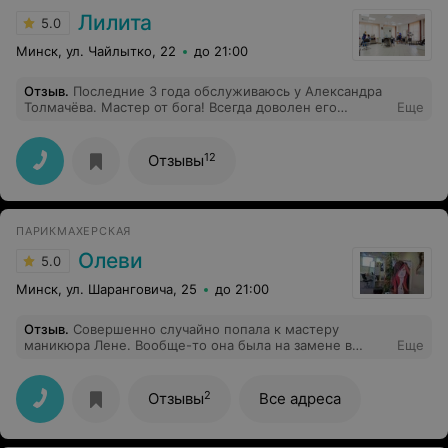
Лилита
5.0
Минск, ул. Чайлытко, 22
до 21:00
Отзыв
.
Последние 3 года обслуживаюсь у Александра
Толмачёва. Мастер от бога! Всегда доволен его
Еще
качественной работой. Очень приветливый и
дружелюбный персонал салона. Особая благодарность
администратором за их профессионализм. С
12
Отзывы
наступающим Новым Годом!
ПАРИКМАХЕРСКАЯ
Олеви
5.0
Минск, ул. Шаранговича, 25
до 21:00
Отзыв
.
Совершенно случайно попала к мастеру
маникюра Лене. Вообще-то она была на замене в
Еще
парикмахерской по ул.Голубева. Но звезды так
сошлись, что было мне счастье! Лучший мастер, к
которому я попала за последние лет 10, наверно! И я
2
Отзывы
Все адреса
теперь думаю, что это вообще лучший мастер в мире!
Лена ВСЕ сделала ооочень профессионально! Угадала
все что я хочу, помогла с выбором цвета маникюра под