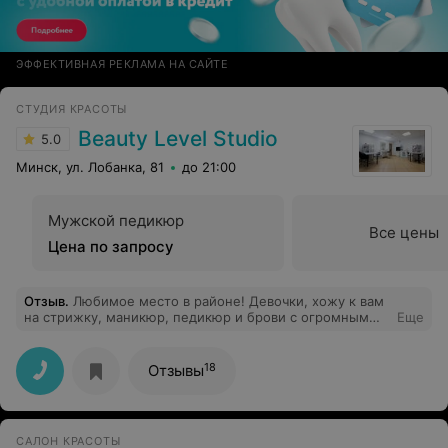
ЭФФЕКТИВНАЯ РЕКЛАМА НА САЙТЕ
СТУДИЯ КРАСОТЫ
Beauty Level Studio
5.0
Минск, ул. Лобанка, 81
до 21:00
Мужской педикюр
Все цены
Цена по запросу
Отзыв
.
Любимое место в районе! Девочки, хожу к вам
на стрижку, маникюр, педикюр и брови с огромным
Еще
удовольствием! Большое спасибо вам за работу! И за
кофе ооочень вкусный))
18
Отзывы
САЛОН КРАСОТЫ