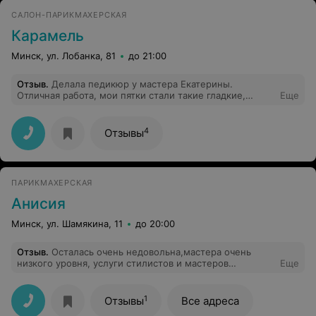
предстоящее событие. Я в полнейшем восторге!
САЛОН-ПАРИКМАХЕРСКАЯ
Карамель
Минск, ул. Лобанка, 81
до 21:00
Отзыв
.
Делала педикюр у мастера Екатерины.
Отличная работа, мои пятки стали такие гладкие,
Еще
ухоженные .Екатерина - просто
хорошая,внимательная, милая девушка, желаю
побольше хороших клиентов.
4
Отзывы
ПАРИКМАХЕРСКАЯ
Анисия
Минск, ул. Шамякина, 11
до 20:00
Отзыв
.
Осталась очень недовольна,мастера очень
низкого уровня, услуги стилистов и мастеров
Еще
маникюра и педикюра там и в помине нет,хотелось бы
чтоб горе-мастера подучили математику,сдачу они не
умеют считать,обманули на 10 тысяч рублей(это
1
Отзывы
Все адреса
копейки,но сам факт не приятен). Будьте