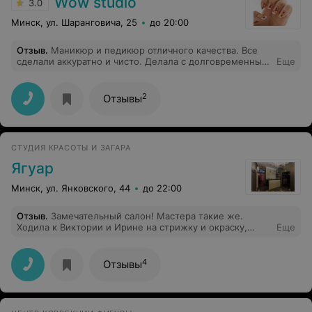
Wow studio
3.0
Минск, ул. Шаранговича, 25
до 20:00
Отзыв
.
Маникюр и педикюр отличного качества. Все
сделали аккуратно и чисто. Делала с долговременным
Еще
покрытием, относила без сколов более 4 недель. За
педикюр отдельно спасибо, с моими проблемными
ножками справились "на ура" Мои рекомендации.
2
Отзывы
СТУДИЯ КРАСОТЫ И ЗАГАРА
Ягуар
Минск, ул. Янковского, 44
до 22:00
Отзыв
.
Замечательный салон! Мастера такие же.
Ходила к Виктории и Ирине на стрижку и окраску,
Еще
очень довольна. Цены нормальные за такой сервис.
4
Отзывы