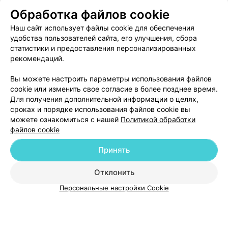
Обработка файлов cookie
Витебск, ул. Суворова, 10/2
до 22:00
Наш сайт использует файлы cookie для обеспечения
удобства пользователей сайта, его улучшения, сбора
САЛОН КРАСОТЫ
статистики и предоставления персонализированных
Престиж
рекомендаций.
Витебск, ул. Правды, 18
до 20:00
Вы можете настроить параметры использования файлов
cookie или изменить свое согласие в более позднее время.
Для получения дополнительной информации о целях,
сроках и порядке использования файлов cookie вы
можете ознакомиться с нашей
Политикой обработки
файлов cookie
Добавить компанию
Принять
Добавить специалиста
Отклонить
Персональные настройки Cookie