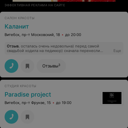
ЭФФЕКТИВНАЯ РЕКЛАМА НА САЙТЕ
САЛОН КРАСОТЫ
Каланит
Витебск, пр-т Московский, 18
до 20:00
Отзыв
.
осталась очень недовольна) перед самой
свадьбой ходила на педикюр) сначала перенесли
Еще
время записи, попросили придти пораньше) мастер по
педикюру - молодая брюнетка- по-видимому,
администратор по совместительству, делала всё
3
Отзывы
аккуратно, несколько раз проверяла, высох ли лак, но ,
придя домой, оказалось, что лак содрался... при чем
наполовину с больших ногтей, и по краям в остальных
пальцев...Ужас. Не советую никому! отличный
СТУДИЯ КРАСОТЫ
предсвадебный сюрприз(
Paradise project
Витебск, пр-т Фрунзе, 15
до 19:00