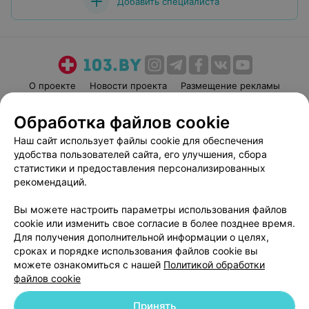
Добавить специалиста
О проекте
Новости проекта
Размещение рекламы
Медицинский маркетинг
Публичный договор
Обработка файлов cookie
Пользовательское соглашение
Способы оплаты
Наш сайт использует файлы cookie для обеспечения
Вакансии
Партнеры
удобства пользователей сайта, его улучшения, сбора
Написать руководителю 103.by
статистики и предоставления персонализированных
рекомендаций.
Написать в поддержку
Персональные настройки cookie
Вы можете настроить параметры использования файлов
Обработка персональных данных
cookie или изменить свое согласие в более позднее время.
Для получения дополнительной информации о целях,
сроках и порядке использования файлов cookie вы
можете ознакомиться с нашей
Политикой обработки
файлов cookie
Принять