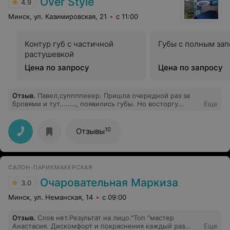
Over Style
4.9
Минск, ул. Казимировская, 21
с 11:00
Контур губ с частичной
Губы с полным за
растушевкой
Цена по запросу
Цена по запросу
Отзыв
.
Павел,суппппееер. Пришла очередной раз за
бровями и тут........, появились губы. Но восторгу
Еще
небыло придела и мечта которая ходила сомной 5лет
воплотилась. Я все же решилась на тату на ноге.
10
Отзывы
САЛОН-ПАРИКМАХЕРСКАЯ
Очаровательная Маркиза
3.0
Минск, ул. Неманская, 14
с 09:00
Отзыв
.
Слов нет.Результат на лицо."Топ "мастер
Анастасия. Дискомфорт и покраснения каждый раз
Еще