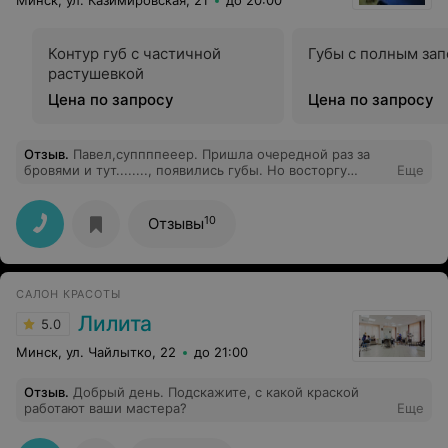
Минск, ул. Казимировская, 21
до 20:00
Контур губ с частичной
Губы с полным за
растушевкой
Цена по запросу
Цена по запросу
Отзыв
.
Павел,суппппееер. Пришла очередной раз за
бровями и тут........, появились губы. Но восторгу
Еще
небыло придела и мечта которая ходила сомной 5лет
воплотилась. Я все же решилась на тату на ноге.
10
Отзывы
САЛОН КРАСОТЫ
Лилита
5.0
Минск, ул. Чайлытко, 22
до 21:00
Отзыв
.
Добрый день. Подскажите, с какой краской
работают ваши мастера?
Еще