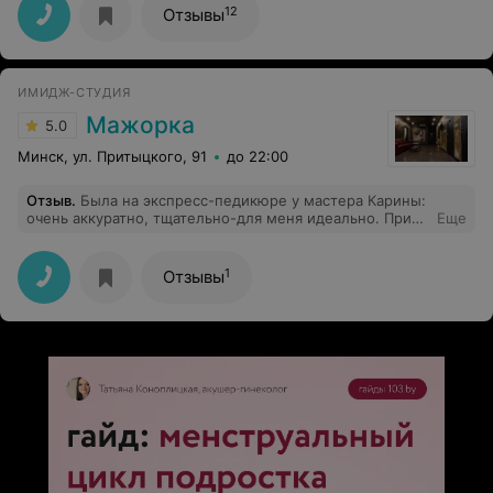
12
Отзывы
ИМИДЖ-СТУДИЯ
Мажорка
5.0
Минск, ул. Притыцкого, 91
до 22:00
Отзыв
.
Была на экспресс-педикюре у мастера Карины:
очень аккуратно, тщательно-для меня идеально. При
Еще
этом, цена,как везде, а интерьер очень
красивый(салонный, а не парикмахерской)
1
Отзывы