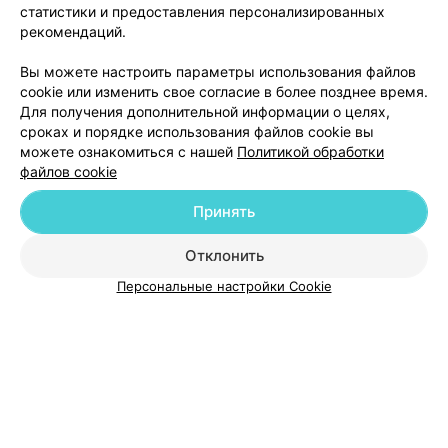
статистики и предоставления персонализированных
рекомендаций.
Процедура
Средняя цена
Прокол ушей пистолетом
24-34 руб.
Вы можете настроить параметры использования файлов
Прокол ушей пистолетом Plus
27 руб.
cookie или изменить свое согласие в более позднее время.
Прокол ушей картриджем
66 руб.
Для получения дополнительной информации о целях,
Прокол хряща уха
19 руб.
сроках и порядке использования файлов cookie вы
можете ознакомиться с нашей
Политикой обработки
файлов cookie
Принять
Добавить компанию
Отклонить
Добавить специалиста
Персональные настройки Cookie
О проекте
Новости проекта
Размещение рекламы
Медицинский маркетинг
Публичный договор
Пользовательское соглашение
Способы оплаты