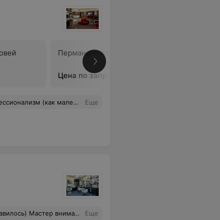
овей
Перманентный макияж губ
Пермане
верхнего
Цена по запросу
Цена по 
.подсознательно думала,что очень больно. Алесь,своей техникой, переубедил с первого прикосновения машинкой.
Еще
Также предлагает свои варианты. Большое спасибо мастеру!
Еще