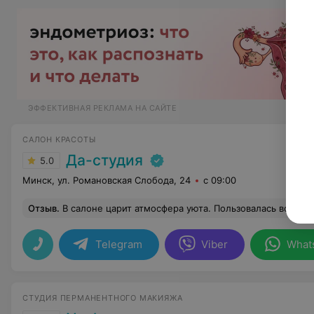
ЭФФЕКТИВНАЯ РЕКЛАМА НА САЙТЕ
САЛОН КРАСОТЫ
Да-студия
5.0
Минск, ул. Романовская Слобода, 24
с 09:00
Отзыв
.
В салоне царит атмосфера уюта. Пользовалась всем спектром услуг, ост
Telegram
Viber
What
СТУДИЯ ПЕРМАНЕНТНОГО МАКИЯЖА