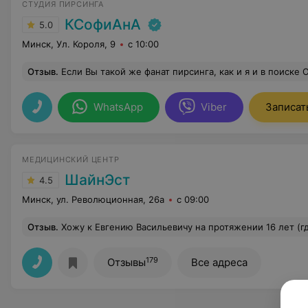
СТУДИЯ ПИРСИНГА
КСофиАнА
5.0
Минск, Ул. Короля, 9
с 10:00
Отзыв
.
Если Вы такой же фанат пирсинга, как и я и в поиске ОТЛИЧНОГО мастера с ровными руками, то Вам однозначно к Насте!) Это была моя уже третья попытка проколоть Хеликс и вот уже прошло около полугода и я 
WhatsApp
Viber
Записат
МЕДИЦИНСКИЙ ЦЕНТР
ШайнЭст
4.5
Минск, ул. Революционная, 26а
с 09:00
Отзыв
.
Хожу к Евгению Васильевичу на протяжении 16 лет (где бы врач не работал, всегда за ним). Врач от Бога и человек с большой буквы. Прием всегда чёткий, детальный. Узи почек у других специалистов не срав
179
Отзывы
Все адреса