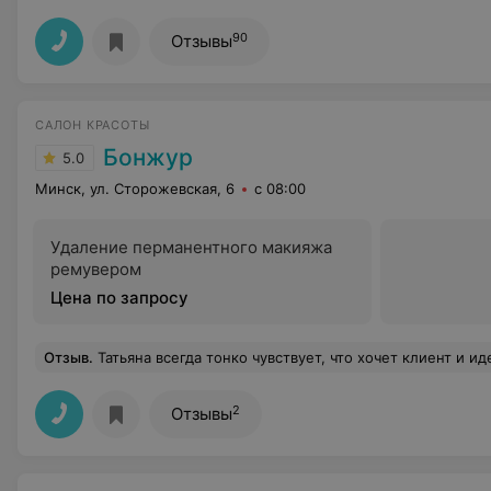
90
Отзывы
САЛОН КРАСОТЫ
Бонжур
5.0
Минск, ул. Сторожевская, 6
с 08:00
Удаление перманентного макияжа
ремувером
Цена по запросу
Отзыв
.
Татьяна всегда тонко чувствует, что хочет клиент и идеально это воплощает. На маникюр всегда прихожу с удовольствием, тк знаю,
2
Отзывы