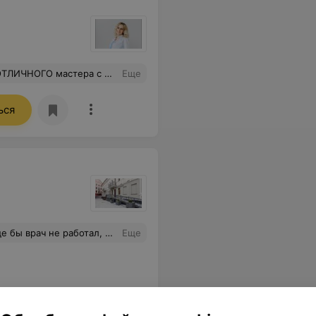
наконец счастлива!) Чудо свершилось! Огромное спасибо за уделённое внимание и время!
Еще
ься
нится, к сожалению. Всегда порекомендует к кому еще обратиться для решения проблемы.
Еще