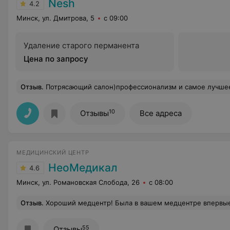
Nesh
4.2
Минск, ул. Дмитрова, 5
с 09:00
Удаление старого перманента
Цена по запросу
Отзыв
.
Потрясающий салон)профессионализм и самое лучше
10
Отзывы
Все адреса
МЕДИЦИНСКИЙ ЦЕНТР
НеоМедикал
4.6
Минск, ул. Романовская Слобода, 26
с 08:00
Отзыв
.
Хороший медцентр! Была в вашем медцентре впервые и осталась довольна. Приятная атмосфера, администрация на ресепшене работает быстро, очередей нет. Специалисты о
55
Отзывы