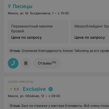
У Лисицы
Минск, ул. М. Богдановича, 1
с 10:00
Перманентный макияж
Микроблейдинг бр
бровей
Цена по запросу
Цена по запросу
Отзыв
.
Огромная благодарность Алесю Таболичу,за его профессионализм (как маленькому ребенку, разложил по полочкам все нюансы по ему эскизу. Что подойдет по моему формату,а что будет растекаться..А главное за его легкую руку,давно хотела сделать тату,но боялась...
135
Отзывы
САЛОН КРАСОТЫ
Exclusive
5.0
Минск, ул. Обойная, 12
с 09:00
Отзыв
.
Был на стрижке у мастера Елизаветы. Всё очень понравилось) Мастер внимательно подходит к своей работе,выслушивает пожелания клиента. 