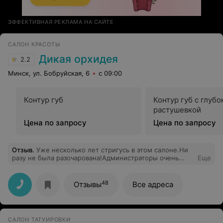
ЭФФЕКТИВНАЯ РЕКЛАМА НА САЙТЕ
САЛОН КРАСОТЫ
Дикая орхидея
2.2
Минск, ул. Бобруйская, 6
с 09:00
Контур губ
Контур губ с глубо
растушевкой
Цена по запросу
Цена по запросу
Отзыв
.
Уже несколько лет стригусь в этом салоне.Ни
разу не была разочарована!Администраторы очень
Еще
милые и приветливые.Мастер Мария-всегда отлично
справлялась с моими капризами:)Всё получалось
так,как мне представлялось.Мой муж и сын тоже
48
Отзывы
Все адреса
постоянные клиенты в этом салоне у мастера
Елены.Всегда уходят от неё красивые и довольные!
CАЛОН ТАТУИРОВКИ