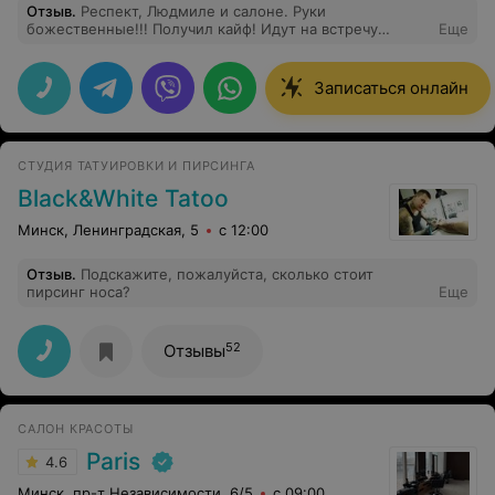
Отзыв
.
Респект, Людмиле и салоне. Руки
божественные!!! Получил кайф! Идут на встречу
Еще
клиенту, с пожеланиями. Надеюсь будем встречаться
дальше на сеансах! Девочки, Вам успехов!!!
Рекомендую всем!!!
Записаться онлайн
СТУДИЯ ТАТУИРОВКИ И ПИРСИНГА
Black&White Tatoo
Минск, Ленинградская, 5
с 12:00
Отзыв
.
Подскажите, пожалуйста, сколько стоит
пирсинг носа?
Еще
52
Отзывы
САЛОН КРАСОТЫ
Paris
4.6
Минск, пр-т Независимости, 6/5
с 09:00