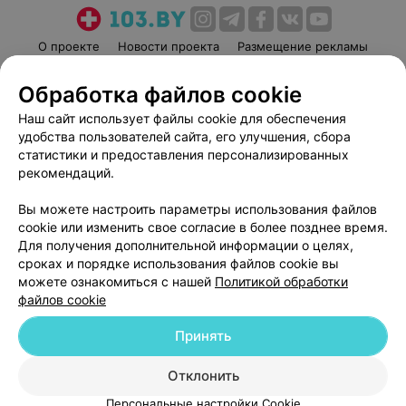
О проекте
Новости проекта
Размещение рекламы
Медицинский маркетинг
Публичный договор
Обработка файлов cookie
Пользовательское соглашение
Способы оплаты
Наш сайт использует файлы cookie для обеспечения
Вакансии
Партнеры
удобства пользователей сайта, его улучшения, сбора
Написать руководителю 103.by
статистики и предоставления персонализированных
рекомендаций.
Написать в поддержку
Персональные настройки cookie
Вы можете настроить параметры использования файлов
Обработка персональных данных
cookie или изменить свое согласие в более позднее время.
Для получения дополнительной информации о целях,
сроках и порядке использования файлов cookie вы
можете ознакомиться с нашей
Политикой обработки
файлов cookie
Принять
© 2026 ООО «Артокс Лаб», УНП 191700409
| 220012, Республика Беларусь,
г. Минск, улица Толбухина, 2, пом. 16 | help@103.by
Отклонить
Служба поддержки
+375 291212755
Персональные настройки Cookie