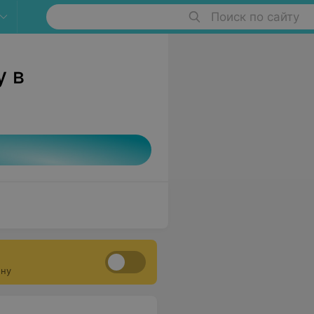
Поиск по сайту
у в
ону