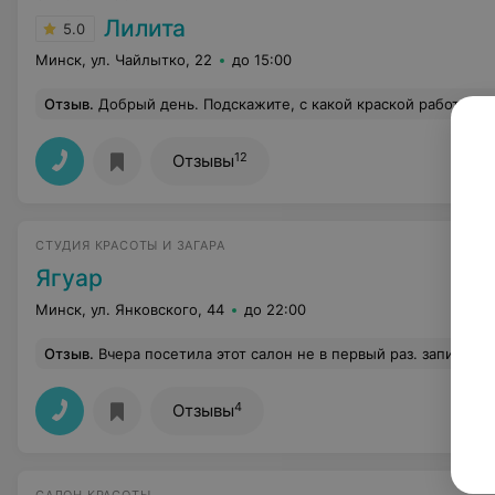
Лилита
5.0
Минск, ул. Чайлытко, 22
до 15:00
Отзыв
.
Добрый день. Подскажите, с какой краской работают
12
Отзывы
СТУДИЯ КРАСОТЫ И ЗАГАРА
Ягуар
Минск, ул. Янковского, 44
до 22:00
Отзыв
.
Вчера посетила этот салон не в первый раз. записалась на маникюр и долговременное покрытие, т.к. к своему постоянному мастеру не смогла попасть... мастер была Ирина, уже в начале работы я поняла, что опыта у нее нет вообще никакого, как оказалось этот "мастер" получил диплом неделю назад о прохождении курсов по маникюру, это меня возмутило сразу же.Удаляя кутикулу порезала пальцы, вся ее работа заняла 2.5 часа, качеством чего я естественно осталась недовольна!Но поразило то,что предоставляя услуги аппаратного маникюра в салоне нет даже пылесоса, гель лаки не самой лучшей фирмы, и я не видела как были обработаны приборы для работы!А мастер в открытую гов
4
Отзывы