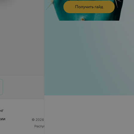
нг
сии
© 2026 ООО «Артокс Лаб», УНП 191700409
| 220012,
Республика Беларусь, г. Минск, улица Толбухина, 2,
пом. 16 | help@103.by