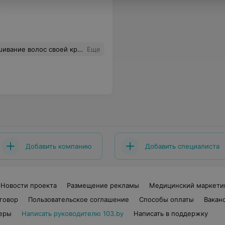
блю, когда вводят в заблуждение, кроме этого была моральна готова к такому финалу, так как некоторые мои знакомые уже так "обжигались", а девушке администратору, которая работала 18.04.2015 г. пожелание - будьте дружелюбнее!!!
Еще
Добавить компанию
Добавить специалиста
Новости проекта
Размещение рекламы
Медицинский маркети
говор
Пользовательское соглашение
Способы оплаты
Вакан
еры
Написать руководителю 103.by
Написать в поддержку