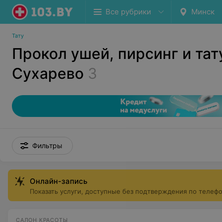
Все рубрики
Минск
Тату
Прокол ушей, пирсинг и тат
Сухарево
3
Фильтры
Онлайн-запись
Показать услуги, доступные без подтверждения по телеф
САЛОН КРАСОТЫ