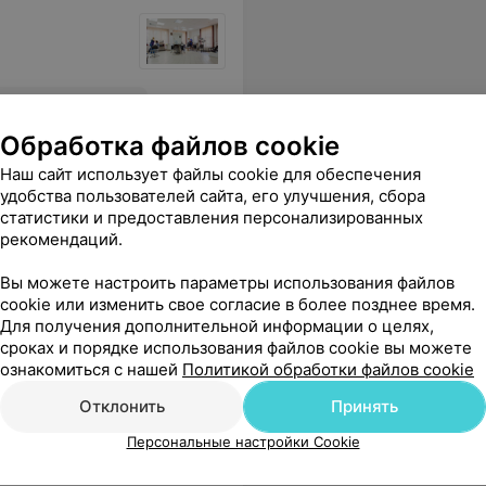
 ваши мастера?
Еще
Обработка файлов cookie
Наш сайт использует файлы cookie для обеспечения
удобства пользователей сайта, его улучшения, сбора
статистики и предоставления персонализированных
рекомендаций.
Вы можете настроить параметры использования файлов
cookie или изменить свое согласие в более позднее время.
Для получения дополнительной информации о целях,
сроках и порядке использования файлов cookie вы можете
орит, что пока набивает руку)Я была просто в шоке от такого обслуживания в "салоне красоты" как от мастера, так и от самого салона.Т.е. я приходя в салон отдаю за услугу полмиллиона для того,чтобы мастер набил руку, да еще и поранили. Никому не советую, отвратительное место!
Еще
ознакомиться с нашей
Политикой обработки файлов cookie
Отклонить
Принять
Персональные настройки Cookie