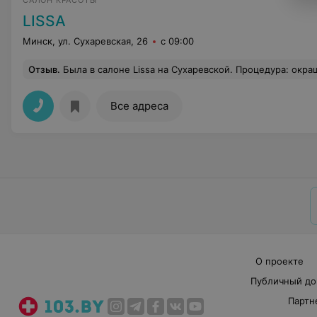
САЛОН КРАСОТЫ
LISSA
Минск, ул. Сухаревская, 26
с 09:00
Отзыв
.
Была в салоне Lissa на Сухаревской. Процедура: окрашивание волос своей краской. Перед посещением позвонила и спросила цену. Сказали 185 тыс. Я ещё задала уточняющие вопросы: и покраска, и мытьё, и укладка - всё 185 тыс., мне ответили: - Да, весь комплекс! По итогу мне озвучили 240 тысяч. Сказали, что мне сушили волосы - это дополнительная услуга. Но моё возражение сказали, что мне отвечал не опытный сотрудник. Извиняться за сотрудника не стали. Жаль... Салон новый, но уже одного клиента потерял. p.s. я не жадная, я не лю
Все адреса
О проекте
Публичный до
Партн