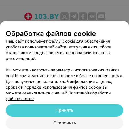
О проекте
Новости проекта
Размещение рекламы
Обработка файлов cookie
Медицинский маркетинг
Публичный договор
Наш сайт использует файлы cookie для обеспечения
Пользовательское соглашение
Способы оплаты
удобства пользователей сайта, его улучшения, сбора
Вакансии
Партнеры
статистики и предоставления персонализированных
Написать руководителю 103.by
рекомендаций.
Написать в поддержку
Вы можете настроить параметры использования файлов
Персональные настройки cookie
cookie или изменить свое согласие в более позднее время.
Для получения дополнительной информации о целях,
Обработка персональных данных
сроках и порядке использования файлов cookie вы
можете ознакомиться с нашей
Политикой обработки
файлов cookie
Принять
© 2026 ООО «Артокс Лаб», УНП 191700409
| 220012, Республика Беларусь,
Отклонить
г. Минск, улица Толбухина, 2, пом. 16 | help@103.by