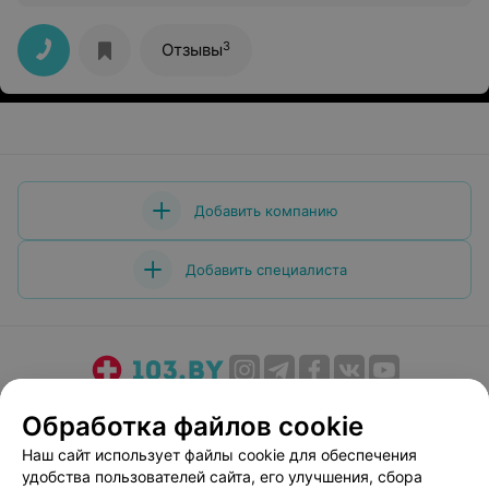
Всё сделано качественно,быстро и безболезненно.
Здоровья Вам Ирина и удачи!!!
3
Отзывы
Добавить компанию
Добавить специалиста
О проекте
Новости проекта
Размещение рекламы
Обработка файлов cookie
Медицинский маркетинг
Публичный договор
Наш сайт использует файлы cookie для обеспечения
Пользовательское соглашение
Способы оплаты
удобства пользователей сайта, его улучшения, сбора