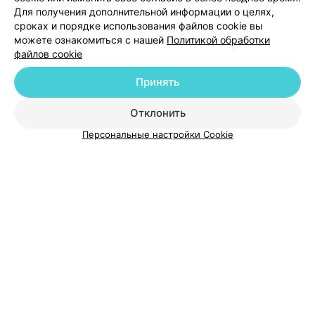
Добавить специалиста
Для получения дополнительной информации о целях,
сроках и порядке использования файлов cookie вы
можете ознакомиться с нашей
Политикой обработки
файлов cookie
Принять
О проекте
Новости проекта
Размещение рекламы
Отклонить
Медицинский маркетинг
Публичный договор
Пользовательское соглашение
Способы оплаты
Персональные настройки Cookie
Вакансии
Партнеры
Написать руководителю 103.by
Написать в поддержку
Персональные настройки cookie
Обработка персональных данных