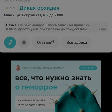
САЛОН КРАСОТЫ
Дикая орхидея
2.2
Минск, ул. Бобруйская, 6
до 21:00
Отзыв
.
Не рекомендую.Записывалась на прическу
8.06.19 просто ужас,показала какую хочу,сказали
Еще
сделают без проблем,а в итоги ,нет даже слов ,назвать
прическу, что сделала " мастер", заплатила не понятно
за что? Настроение испорчено, деньги потратила.
48
Отзывы
Все адреса
Пришлось переделывать прическу. Больше никогда
туда не пойду.