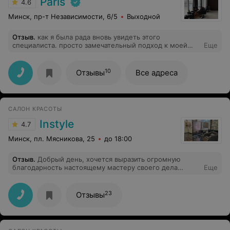
Paris
4.6
Минск, пр-т Независимости, 6/5
Выходной
Отзыв
.
как я была рада вновь увидеть этого
специалиста. просто замечательный подход к моей
Еще
коже,а микротоки -это моя главная любовь
10
Отзывы
Все адреса
САЛОН КРАСОТЫ
Instyle
4.7
Минск, пл. Мясникова, 25
до 18:00
Отзыв
.
Добрый день, хочется выразить огромную
благодарность настоящему мастеру своего дела
Еще
Юлии! Это настоящий профессионал своего дела,
вежливая, тактичная, очень рада что не ошиблась с
выбором и попала к Юлии).
23
Отзывы