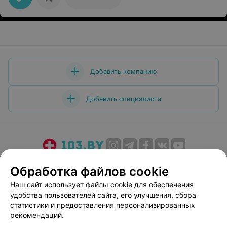
Добавить компанию
Добавить специалиста
О проекте
Новости проекта
Размещение рекламы
Обработка файлов cookie
Медицинский маркетинг
Публичный договор
Наш сайт использует файлы cookie для обеспечения
Пользовательское соглашение
Способы оплаты
удобства пользователей сайта, его улучшения, сбора
Вакансии
Партнеры
статистики и предоставления персонализированных
рекомендаций.
Написать руководителю 103.by