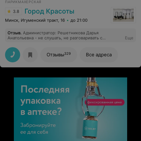
ПАРИКМАХЕРСКАЯ
Город Красоты
3.8
Минск, Игуменский тракт, 16
до 21:00
Отзыв
.
Администратор: Решетникова Дарья
Анатольевна - не слушать, не разговаривать с
Еще
клиентами не умеет. Просто вызывающе
отвратительное поведение администратора, где
только таких берут? Испортила все впечатление о
329
Отзывы
Все адреса
парикмахерской, да и работа администратора
никудышная, если мужчины стригутся в женском зале,
а женщины сидят в очереди при наличии мужского
зала - просто нонсенс!