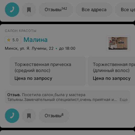
142
Отзывы
Все адреса
Все ц
САЛОН КРАСОТЫ
Малина
5.0
Минск, ул. Я. Лучины, 22
до 18:00
Торжественная прическа
Торжественная пр
(средний волос)
(длинный волос)
Цена по запросу
Цена по запросу
Отзыв
.
Посетила салон,была у мастера
Татьяны.Замечательный специалист,очень приятная и
Еще
общительная.Стрижку и окраску сделала просто
замечательно.Теперь только к ней.И вообще все
девочки в салоне очень приветливые.
8
Отзывы