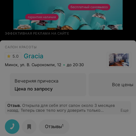
ЭФФЕКТИВНАЯ РЕКЛАМА НА САЙТЕ
САЛОН КРАСОТЫ
Gracia
5.0
Минск, ул. В. Сырокомли, 12
до 20:30
Вечерняя прическа
Все цены
Цена по запросу
Отзыв
.
Открыла для себя этот салон около 3 месяцев
назад. Теперь свое тело могу доверить только
Еще
Наталье, а лицо - Ольге. Приятная атмосфера,
индивидуальный подход, профессиональные
сотрудники. Особенно радуют цены) Спасибо за вашу
1
Отзывы
работу ❤️! Салон однозначно рекомендую!