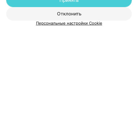
Принять
Добавить специалиста
Отклонить
Персональные настройки Cookie
О проекте
Новости проекта
Размещение рекламы
Медицинский маркетинг
Публичный договор
Пользовательское соглашение
Способы оплаты
Вакансии
Партнеры
Написать руководителю 103.by
Написать в поддержку
Персональные настройки cookie
Обработка персональных данных