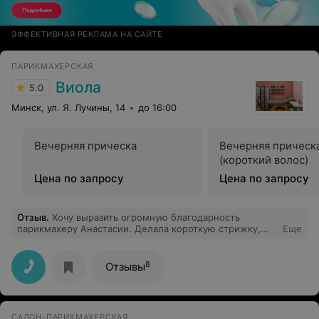
ЭФФЕКТИВНАЯ РЕКЛАМА НА САЙТЕ
ПАРИКМАХЕРСКАЯ
Виола
5.0
Минск, ул. Я. Лучины, 14
до 16:00
Вечерняя прическа
Вечерняя прическ
(короткий волос)
Цена по запросу
Цена по запросу
Отзыв
.
Хочу выразить огpомную благодарность
парикмахеру Анастасии. Делала короткую стрижку,
Еще
мастер сделала всё просто великолепно. Всем
знакомым и коллегам моя стрижка очень понравилась.
Спасибо огромное Анастасии, профессионалу своего
8
Отзывы
дела и просто очень доброжелалательному человеку!!!
САЛОН-ПАРИКМАХЕРСКАЯ