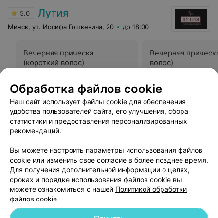
Лутия
5.0
Минск, ул. Иосифа Гошкевича, 20
до 18:00
Вечерняя прическа
Вечерняя прическ
(короткий волос)
волос)
Цена по запросу
Цена по запросу
Обработка файлов cookie
Наш сайт использует файлы cookie для обеспечения
Отзыв
.
Хорошее обслуживание , уютная атмосфера .
Хожу постоянно в солярий. Теперь стала и на маникюр
Еще
удобства пользователей сайта, его улучшения, сбора
туда ходить . Всем очень довольна. Рекомендую
статистики и предоставления персонализированных
рекомендаций.
3
Отзывы
Вы можете настроить параметры использования файлов
cookie или изменить свое согласие в более позднее время.
Для получения дополнительной информации о целях,
сроках и порядке использования файлов cookie вы
можете ознакомиться с нашей
Политикой обработки
файлов cookie
Добавить компанию