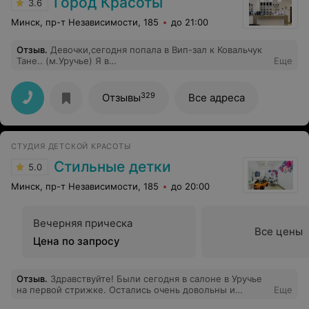
Город Красоты
3.6
Минск, пр-т Независимости, 185
до 21:00
Отзыв
.
Девочки,сегодня попала в Вип-зал к Ковальчук
Тане.. (м.Уручье) Я в
Еще
восторге,,Постриглась,покрасилась,узнала массу
интересного об уходе за моим волосом..
Короче,рекомендую. Танюше респект!
329
Отзывы
Все адреса
СТУДИЯ ДЕТСКОЙ КРАСОТЫ
Стильные детки
5.0
Минск, пр-т Независимости, 185
до 20:00
Вечерняя прическа
Все цены
Цена по запросу
Отзыв
.
Здравствуйте! Были сегодня в салоне в Уручье
на первой стрижке. Остались очень довольны и
Еще
стрижкой, и отношением. Большое спасибо мастеру