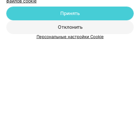
файлов cookie
Принять
О проекте
Новости проекта
Размещение рекламы
Отклонить
Медицинский маркетинг
Публичный договор
Персональные настройки Cookie
Пользовательское соглашение
Способы оплаты
Вакансии
Партнеры
Написать руководителю 103.by
Написать в поддержку
Персональные настройки cookie
Обработка персональных данных
© 2026 ООО «Артокс Лаб», УНП 191700409
| 220012, Республика Беларусь,
г. Минск, улица Толбухина, 2, пом. 16 | help@103.by