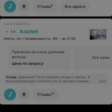
Елене!
6
Отзывы
Все адреса
САЛОН КРАСОТЫ
Азалия
4.9
Минск, пр-т Независимости, 185
до 21:00
Прически на очень длинные
волосы
Все цены
Цена по запросу
Отзыв
.
Девочки!!!! Хочу написать отзыв о салоне. Я
всем рекомендую посетить его и сделать очччень
Еще
классное окрашивание брондирование у Оли. Такая
приятная, доброжелательная. сразу поняла чего я хочу
и помогла получить желаемый результат. Веселая
22
Отзывы
администратор Таня развлекала меня, пока я 3 часа
находилась в зале. Всем советую!!!!!