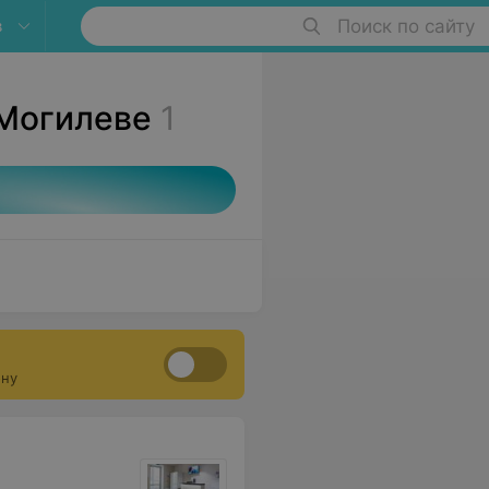
в
Поиск по сайту
 Могилеве
1
ону