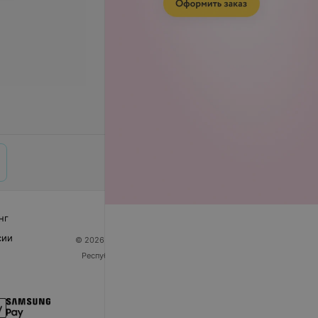
нг
сии
© 2026 ООО «Артокс Лаб», УНП 191700409
| 220012,
Республика Беларусь, г. Минск, улица Толбухина, 2,
пом. 16 | help@103.by
Служба поддержки
+375 291212755