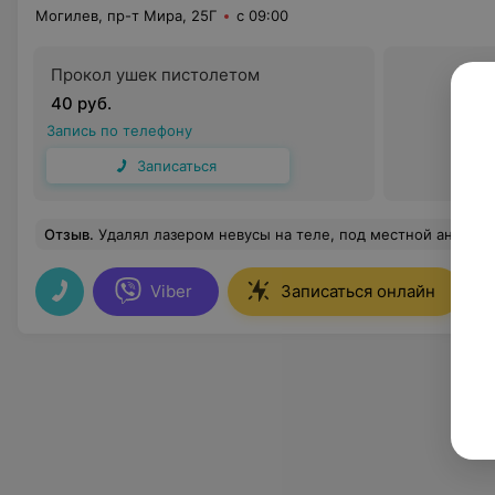
Могилев, пр-т Мира, 25Г
с 09:00
Прокол ушек пистолетом
40 руб.
Запись по телефону
Записаться
Отзыв
.
Удалял лазером невусы на теле, под местной анестезией. Не могу п
Viber
Записаться онлайн