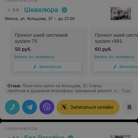
САЛОН КРАСОТЫ
Шевелюра
5.0
Минск, ул. Кольцова, 37
до 21:00
Прокол ушей системой
Прокол ушей сист
system 75
system r993
50 руб.
60 руб.
Запись по телефону
Запись по телефону
Записаться
Записать
Отзыв
.
Посетила салон на Кольцова, 37. Очень
приятная и душевная атмосфера. Шикарный ремонт, со
Еще
вкусом и дизайнерской изюминкой. Очень чисто и
уютно. Один из лучших салонов в Минске. Очень
хорошие цены за оказанный услуги и статус салона.Все
Записаться онлайн
девочки мастера своего дела, профессионалы. Делала
маникюр и мелирование. Всё быстро,
профессионально и с индивидуальным подходом.
Спасибо, что вы есть!
САЛОН КРАСОТЫ
Spa Paradise