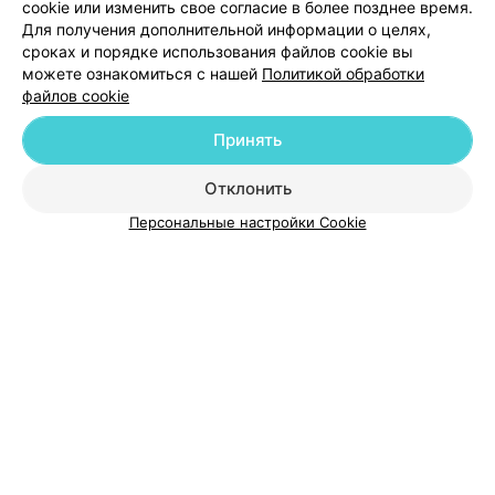
cookie или изменить свое согласие в более позднее время.
Для получения дополнительной информации о целях,
сроках и порядке использования файлов cookie вы
можете ознакомиться с нашей
Политикой обработки
файлов cookie
Добавить компанию
Принять
Отклонить
Добавить специалиста
Персональные настройки Cookie
О проекте
Новости проекта
Размещение рекламы
Медицинский маркетинг
Публичный договор
Пользовательское соглашение
Способы оплаты
Вакансии
Партнеры
Написать руководителю 103.by
Написать в поддержку