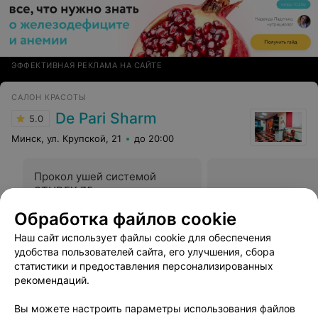
ЭФФЕКТИВНАЯ РЕКЛАМА НА САЙТЕ
САЛОН КРАСОТЫ
De Pari Sharm
5.0
Минск, ул. Крупской, 21
до 20:00
Прокол ушей системой
STUDEX 75
Все цены
Цена по запросу
Обработка файлов cookie
Наш сайт использует файлы cookie для обеспечения
Отзыв
.
Я- постоянный клиент салона "Де Пари Шарм".
удобства пользователей сайта, его улучшения, сбора
Отличная команда мастеров. Уютная атмосфера.
Еще
статистики и предоставления персонализированных
Дизайн, удобство парковки, цены - все хорошо.
рекомендаций.
Рекомендую.
13
Отзывы
Вы можете настроить параметры использования файлов