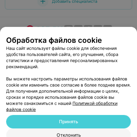
Добавить специалиста
Обработка файлов cookie
О проекте
Новости проекта
Размещение рекламы
Медицинский маркетинг
Публичный договор
Наш сайт использует файлы cookie для обеспечения
удобства пользователей сайта, его улучшения, сбора
Пользовательское соглашение
Способы оплаты
статистики и предоставления персонализированных
Вакансии
Партнеры
рекомендаций.
Написать руководителю 103.by
Вы можете настроить параметры использования файлов
Написать в поддержку
cookie или изменить свое согласие в более позднее время.
Персональные настройки cookie
Для получения дополнительной информации о целях,
сроках и порядке использования файлов cookie вы
Обработка персональных данных
можете ознакомиться с нашей
Политикой обработки
файлов cookie
Принять
Отклонить