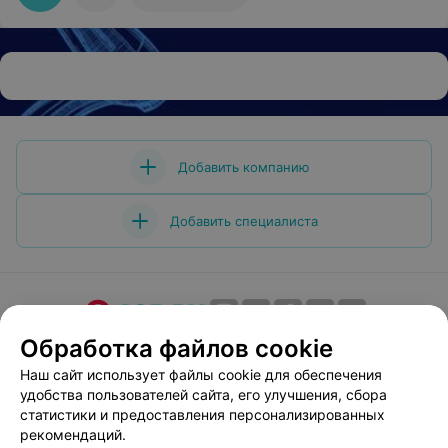
Добавить компанию
Добавить специалиста
Обработка файлов cookie
О проекте
Новости проекта
Размещение рекламы
Медицинский маркетинг
Публичный договор
Наш сайт использует файлы cookie для обеспечения
удобства пользователей сайта, его улучшения, сбора
Пользовательское соглашение
Способы оплаты
статистики и предоставления персонализированных
Вакансии
Партнеры
рекомендаций.