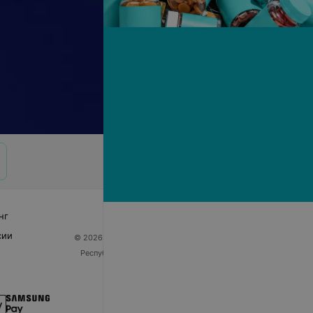
нг
сии
© 2026 ООО «Артокс Лаб», УНП 191700409
| 220012,
Республика Беларусь, г. Минск, улица Толбухина, 2,
пом. 16 | help@103.by
Служба поддержки
+375 291212755