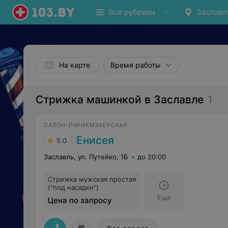
Все рубрики
Заславл
На карте
Время работы
Стрижка машинкой в Заславле
1
САЛОН-ПАРИКМАХЕРСКАЯ
Енисея
5.0
Заславль, ул. Путейко, 1Б
до 20:00
Стрижка мужская простая
("под насадки")
Еще
Цена по запросу