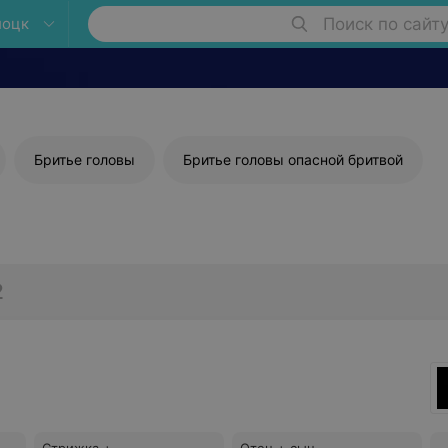
лоцк
Поиск по сайт
Бритье головы
Бритье головы опасной бритвой
2