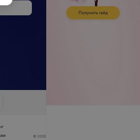
нг
сии
© 2026 ООО «Артокс Лаб», УНП 191700409
| 220012,