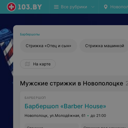
Все рубрики
Новопо
Барбершопы
Стрижка «Отец и сын»
Стрижка машинкой
На карте
Мужские стрижки в Новополоцке
БАРБЕРШОП
Барбершоп «Barber House»
Новополоцк, ул.Молодёжная, 61
до 21:00