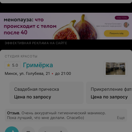
по-настоящему приятным Обязательно вернусь снова
и буду рекомендовать вас своим подружкам! Спасибо
вам ещё раз, огромных вам успехов
ЭФФЕКТИВНАЯ РЕКЛАМА НА САЙТЕ
СТУДИЯ КРАСОТЫ
Гримёрка
5.0
Минск, ул. Голубева, 21
до 21:00
Свадебная прическа
Прикрепление фа
Цена по запросу
Цена по запросу
Отзыв
.
Очень аккуратный гигиенический маникюр.
Пока лучший, что мне делали. Спасибо)
Еще