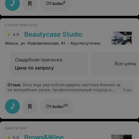
9
Отзывы
САЛОН КРАСОТЫ
Beautycase Studio
4.9
Минск, ул. Нововиленская, 41
Круглосуточно
Свадебная прическа
Все цены
Цена по запросу
Отзыв
.
Хочу еще раз поблагодарить мастера Ксению за
ее волшебные ручки, профессиональный подход и
Еще
красивый цвет волос. Несколько лет являюсь
клиентом вашей студии. Очень довольна!
28
Отзывы
БЬЮТИ БАР
Brows&Wine
5.0