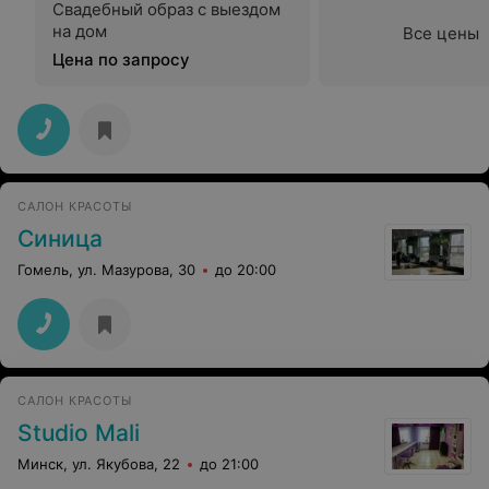
Свадебный образ с выездом
порадовал. Правда, смылись через несколько дней,
на дом
вместе с тем бровисту удалось справиться с
Все цены
поставленной задачей. Все Мастера - настоящие
Цена по запросу
профессионалы! Впечатлило, как скрупулезно, со
знанием дела и они работают с клиентом!!! Спасибо
вам большое!
САЛОН КРАСОТЫ
Синица
Гомель, ул. Мазурова, 30
до 20:00
САЛОН КРАСОТЫ
Studio Mali
Минск, ул. Якубова, 22
до 21:00