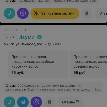
Отзыв
.
Прекрасный мастер и человек. Рекомендую!
Еще
Записаться онлайн
Отз
ЭСТЕТИК-ЦЕНТР
Изуми
4.7
Минск, ул. Захарова, 65/1
до 21:00
Прическа вечерняя,
Прическа вечерняя
праздничная, свадебная
праздничная, свад
коротких волос
средних волос
75 руб.
95 руб.
Отзыв
.
Собирались с подружками на девишник,
записались в Изуми на прически все вместе на одно
Еще
время, и ушли очень довольные, все прически были
просто беспадобны!!! Отдельное спасибо Светлане
Ефимовой за макияж и Наташе Кантор за прическу, это
25
Отзывы
нечто!!!