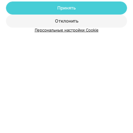
Принять
Добавить специалиста
Отклонить
Персональные настройки Cookie
О проекте
Новости проекта
Размещение рекламы
Медицинский маркетинг
Публичный договор
Пользовательское соглашение
Способы оплаты
Вакансии
Партнеры
Написать руководителю 103.by
Написать в поддержку
Персональные настройки cookie
Обработка персональных данных