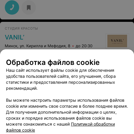
СТУДИЯ КРАСОТЫ
VANIL’
Минск, ул. Кирилла и Мефодия, 8
до 20:30
Обработка файлов cookie
Свадебная прическа
Все цены
Цена по запросу
Наш сайт использует файлы cookie для обеспечения
удобства пользователей сайта, его улучшения, сбора
статистики и предоставления персонализированных
рекомендаций.
Вы можете настроить параметры использования файлов
cookie или изменить свое согласие в более позднее время.
Для получения дополнительной информации о целях,
сроках и порядке использования файлов cookie вы
можете ознакомиться с нашей
Политикой обработки
файлов cookie
Добавить компанию