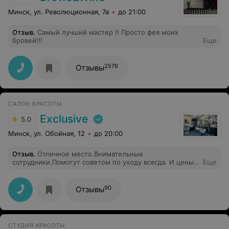
Минск, ул. Революционная, 7а
до 21:00
Отзыв
.
Самый лучший мастер !! Просто фея моих
бровей!!!
Еще
2576
Отзывы
САЛОН КРАСОТЫ
Exclusive
5.0
Минск, ул. Обойная, 12
до 20:00
Отзыв
.
Отличное место.Внимательные
сотрудники.Помогут советом по уходу всегда. И цены
Еще
отличные =) а ещё симпатичные парни-парикмахеры
=)
90
Отзывы
СТУДИЯ КРАСОТЫ