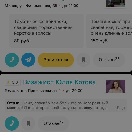
Минск, ул. Филимонова, 35
до 21:00
Тематическая прическа,
Тематическая прич
свадебная, торжественная
свадебная, торже
короткие волосы
очень длинные во
80 руб.
150 руб.
22
Записаться
Отзывы
Визажист Юлия Котова
5.0
Гомель, пл. Привокзальная, 1
до 20:00
Отзыв
.
Юлия, спасибо вам большое за невероятный
макияж! Я в восторге - всё получилось аккуратно,
Еще
стильно и с изюминкой. Отдельно хочу отметить
атмосферу в студии - уютно, спокойно и очень
комфортно. Чувствуется, что здесь заботятся о
17
Отзывы
клиентах и любят своё дело. Так же очень комфортно с
вами, вы сделали процесс не только красивым, но и