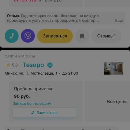
Отзыв
.
Год посещаю салон Шоколад, на каждую
процедуру и услугу есть проверенный мастер:
Еще
окрашивание волос только Юлия, колорист и просто
мастер, которая понимает все пожелания и делает все
очень профессионально. Огромная благодарность,
6
Записаться
Отзывы
рекомендую!
САЛОН КРАСОТЫ
Тезоро
5.0
Минск, ул. П. Мстиславца, 1
до 21:00
Пробная прическа
90 руб.
Все цены
Запись по телефону
Записаться