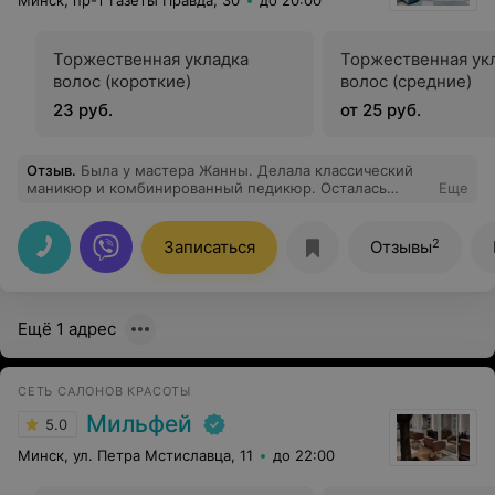
Минск, пр-т Газеты Правда, 30
до 20:00
Торжественная укладка
Торжественная ук
волос (короткие)
волос (средние)
23 руб.
от 25 руб.
Отзыв
.
Была у мастера Жанны. Делала классический
маникюр и комбинированный педикюр. Осталась
Еще
очень довольна результатом. Видно, что мастер с
большим опытом. Все сделано очень аккуратно и
естественно. Пишу отзыв спустя две недели -
2
Записаться
Отзывы
нареканий нет. Обязательно приду еще.
Ещё 1 адрес
СЕТЬ САЛОНОВ КРАСОТЫ
Мильфей
5.0
Минск, ул. Петра Мстиславца, 11
до 22:00