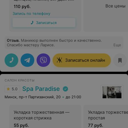
так далее) средние
Все цены
110 руб.
Запись по телефону
Записаться
Отзыв
.
Маникюр выполнен быстро и качественно.
Спасибо мастеру Ларисе.
Еще
Записаться онлайн
САЛОН КРАСОТЫ
Spa Paradise
5.0
Минск, пр-т Партизанский, 20
до 21:00
Укладка торжественная —
Укладка торжеств
короткая стрижка
простая
55 руб.
77 руб.