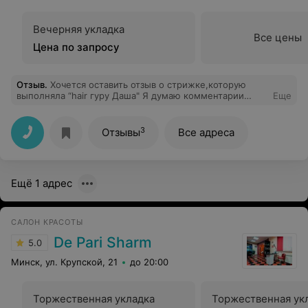
Вечерняя укладка
Все цены
Цена по запросу
Отзыв
.
Хочется оставить отзыв о стрижке,которую
выполняла “hair гуру Даша" Я думаю комментарии
Еще
особо не нужны ,здесь и так всё понятно. Выплакано
много слез,ситуацию приняла ,все равно никак не
изменить. Просто не заблуждайтесь людей,что это
3
Отзывы
Все адреса
«hair гуру » Лет 10 назад в самой дешевой
парикмахерской стригли лучше.
Ещё 1 адрес
САЛОН КРАСОТЫ
De Pari Sharm
5.0
Минск, ул. Крупской, 21
до 20:00
Торжественная укладка
Торжественная ук