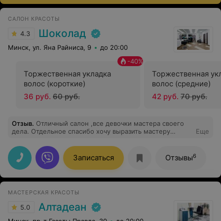
САЛОН КРАСОТЫ
Шоколад
4.3
Минск, ул. Яна Райниса, 9
до 20:00
-
40
%
Торжественная укладка
Торжественная ук
волос (короткие)
волос (средние)
36 руб.
60 руб.
42 руб.
70 руб.
Отзыв
.
Отличный салон ,все девочки мастера своего
дела. Отдельное спасибо хочу выразить мастеру
Еще
Карине,пришла на стрижку и окраску , я очень
довольна все получилось как я хотела
6
Записаться
Отзывы
МАСТЕРСКАЯ КРАСОТЫ
Алтадеан
5.0