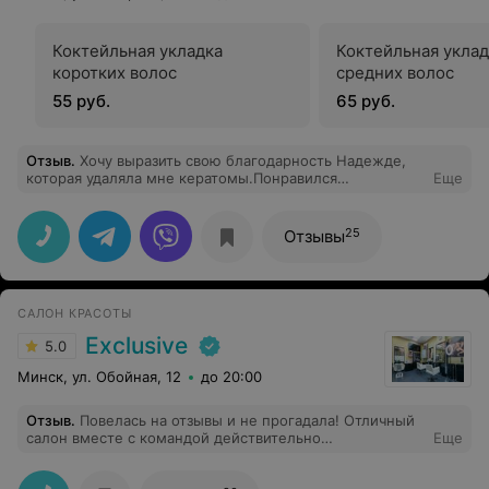
Коктейльная укладка
Коктейльная уклад
коротких волос
средних волос
55 руб.
65 руб.
Отзыв
.
Хочу выразить свою благодарность Надежде,
которая удаляла мне кератомы.Понравился
Еще
ответственный,серьезный и внимательный подход к
своей работе, а также рекомендации и небезразличие
к последствиям проведенной процедуры.Желаю и
25
Отзывы
дальше совершенствоваться в своем деле и получать
удовлетворение и много позитива от благодарных
клиентов!
САЛОН КРАСОТЫ
Exclusive
5.0
Минск, ул. Обойная, 12
до 20:00
Отзыв
.
Повелась на отзывы и не прогадала! Отличный
салон вместе с командой действительно
Еще
профессионалов, толковых профессионалов своего
дела:) Спасибо за стрижку,Ольга.Вы воплотили моё