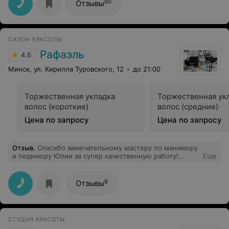
желание в реальность )
90
Отзывы
САЛОН КРАСОТЫ
Рафаэль
4.6
Минск, ул. Кирилла Туровского, 12
до 21:00
Торжественная укладка
Торжественная ук
волос (короткие)
волос (средние)
Цена по запросу
Цена по запросу
Отзыв
.
Спасибо замечательному мастеру по маникюру
и педикюру Юлии за супер качественную работу!
Еще
Посещаю салон не первый раз, всегда довольна
результатом. Быстро, качественно, профессионально.
Всем рекомендую!!!
9
Отзывы
СТУДИЯ КРАСОТЫ