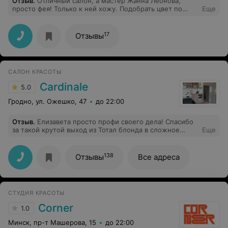
Отзыв
.
Отличный салон, а мастер Жанна Леонова,
просто фея! Только к ней хожу. Подобрать цвет по
Еще
фотографии, это определенно уровень!
17
Отзывы
САЛОН КРАСОТЫ
Cardinale
5.0
Гродно, ул. Ожешко, 47
до 22:00
Отзыв
.
Елизавета просто профи своего дела! Спасибо
за такой крутой выход из Тотал блонда в сложное
Еще
окрашивание! Ты умничка!
138
Отзывы
Все адреса
СТУДИЯ КРАСОТЫ
Corner
1.0
Минск, пр-т Машерова, 15
до 22:00