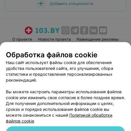
Добавить специалиста
О проекте
Новости проекта
Размещение рекламы
Медицинский маркетинг
Публичный договор
Обработка файлов cookie
Пользовательское соглашение
Способы оплаты
Наш сайт использует файлы cookie для обеспечения
Вакансии
Партнеры
удобства пользователей сайта, его улучшения, сбора
Написать руководителю 103.by
статистики и предоставления персонализированных
рекомендаций.
Написать в поддержку
Персональные настройки cookie
Вы можете настроить параметры использования файлов
Обработка персональных данных
cookie или изменить свое согласие в более позднее время.
Для получения дополнительной информации о целях,
сроках и порядке использования файлов cookie вы
можете ознакомиться с нашей
Политикой обработки
файлов cookie