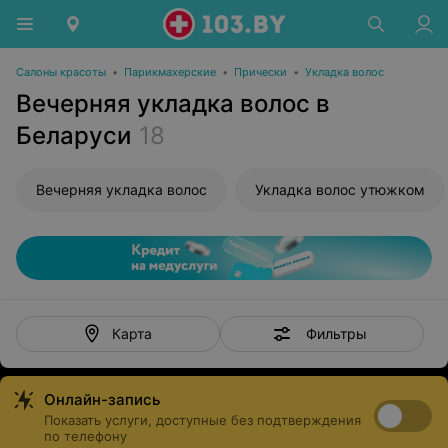
Салоны красоты
•
Парикмахерские
•
Прически
•
Укладка волос
Вечерняя укладка волос в
Беларуси
18
Вечерняя укладка волос
Укладка волос утюжком
Фильтры
Карта
Онлайн-запись
Показать услуги, доступные без подтверждения
по телефону