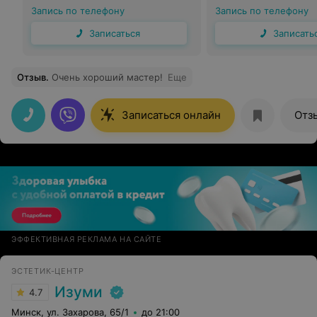
Запись по телефону
Запись по телефону
Записаться
Записать
Отзыв
.
Очень хороший мастер!
Еще
Записаться онлайн
Отз
ЭФФЕКТИВНАЯ РЕКЛАМА НА САЙТЕ
ЭСТЕТИК-ЦЕНТР
Изуми
4.7
Минск, ул. Захарова, 65/1
до 21:00