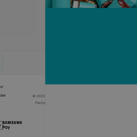
нг
сии
© 2026 ООО «Артокс Лаб», УНП 191700409
| 220012,
Республика Беларусь, г. Минск, улица Толбухина, 2,
пом. 16 | help@103.by
Служба поддержки
+375 291212755