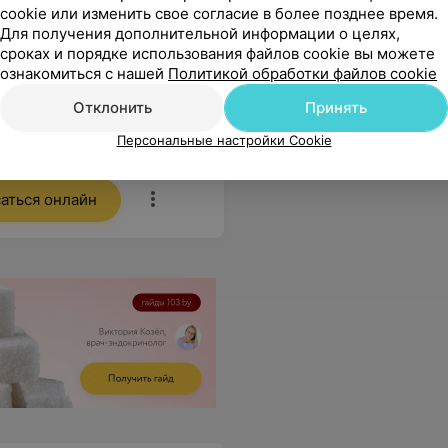
,длинные
cookie или изменить свое согласие в более позднее время.
Все цены
Для получения дополнительной информации о целях,
сроках и порядке использования файлов cookie вы можете
ознакомиться с нашей
Политикой обработки файлов cookie
ся
Отклонить
Принять
Персональные настройки Cookie
рекрасно все! Золотые руки у Екатерины..
Еще
аться онлайн