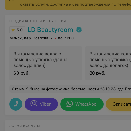
Показать услуги, доступные без подтверждения по телеф
СТУДИЯ КРАСОТЫ И ОБУЧЕНИЯ
LD Beautyroom
5.0
Минск, пер. Козлова, 7
до 21:00
Выпрямление волос с
Выпрямление воло
помощью утюжка (длина
помощью утюжка (
волос до плеч)
волос до лопаток)
60 руб.
80 руб.
Отзыв
.
Я была на фотосъемке беременности 28.10.23, где Елена создавала мне образ. Ранее мы не были знакомы, и я не видела её работ, но всё прошло легко, профессионально и быстро! Воздушная причёска вписалась во все наряды, а макияж превзошёл все ожидания и понравился даже моему мужу. Ночью очень долго уговаривала себя пойти умыться, так не х
Viber
WhatsApp
Записат
САЛОН КРАСОТЫ