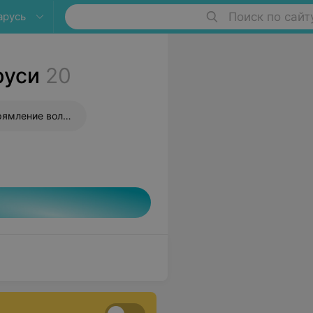
арусь
Поиск по сайт
руси
20
Бразильское выпрямление волос