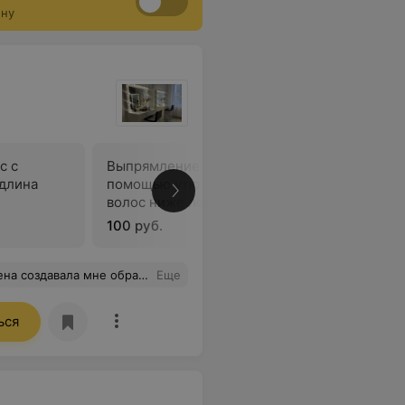
ону
с с
Выпрямление волос с
длина
помощью утюжка (длина
В
волос ниже лопаток)
100 руб.
отелось возвращаться в реальность. Зато теперь со мной навсегда те прекрасные фотоснимки. И контакт Елены на случай новых идей! Спасибо еще раз!
Еще
ься