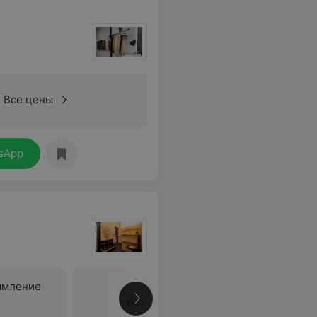
Все цены
sApp
ямление
Все цены