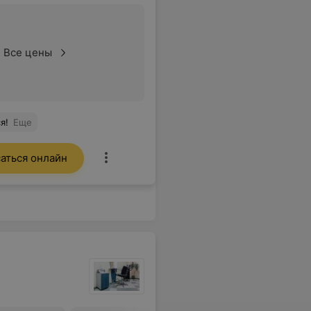
Все цены
я!
Еще
аться онлайн