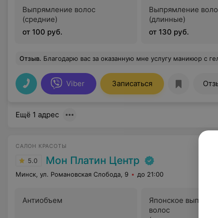
Выпрямление волос
Выпрямление воло
(средние)
(длинные)
от 100 руб.
от 130 руб.
Отзыв
.
Благодарю вас за оказанную мне услугу маникюр с гель-лаком. Мастер выполнила все аккуратно, идеально обработали мне кутикулу, помогли определиться с
Viber
Записаться
Отз
Ещё 1 адрес
САЛОН КРАСОТЫ
Мон Платин Центр
5.0
Минск, ул. Романовская Слобода, 9
до 21:00
Антиобъем
Японское выпрямл
волос