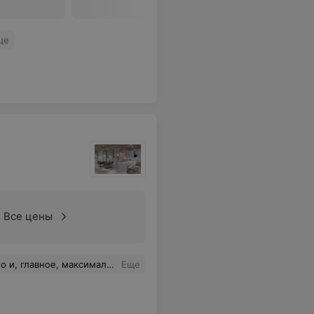
ще
Все цены
вное, максимально быстро!
Еще