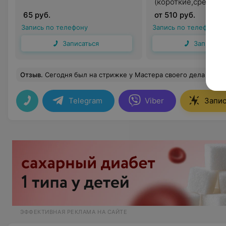
(короткие,средние
волосы)
65 руб.
от 510 руб.
Запись по телефону
Запись по телефону
Записаться
Записать
Отзыв
.
Сегодня был на стрижке у Мастера своего дела Екатерины Соболевской. Мой восторг не описать! П
Telegram
Viber
Запис
ЭФФЕКТИВНАЯ РЕКЛАМА НА САЙТЕ