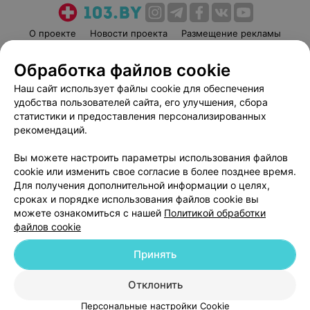
О проекте
Новости проекта
Размещение рекламы
Медицинский маркетинг
Публичный договор
Обработка файлов cookie
Пользовательское соглашение
Способы оплаты
Наш сайт использует файлы cookie для обеспечения
Вакансии
Партнеры
удобства пользователей сайта, его улучшения, сбора
Написать руководителю 103.by
статистики и предоставления персонализированных
рекомендаций.
Написать в поддержку
Персональные настройки cookie
Вы можете настроить параметры использования файлов
Обработка персональных данных
cookie или изменить свое согласие в более позднее время.
Для получения дополнительной информации о целях,
сроках и порядке использования файлов cookie вы
можете ознакомиться с нашей
Политикой обработки
файлов cookie
Принять
© 2026 ООО «Артокс Лаб», УНП 191700409
| 220012, Республика Беларусь,
г. Минск, улица Толбухина, 2, пом. 16 | help@103.by
Отклонить
Служба поддержки
+375 291212755
Персональные настройки Cookie