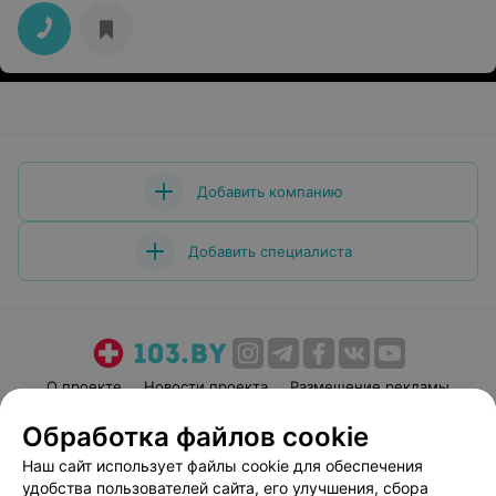
Добавить компанию
Добавить специалиста
О проекте
Новости проекта
Размещение рекламы
Медицинский маркетинг
Публичный договор
Обработка файлов cookie
Пользовательское соглашение
Способы оплаты
Наш сайт использует файлы cookie для обеспечения
Вакансии
Партнеры
удобства пользователей сайта, его улучшения, сбора