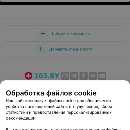
деятельности. С уважением Агабалаев К. А, врач,
ветеран с 46 летним стажем.
Добавить компанию
Добавить специалиста
О проекте
Новости проекта
Размещение рекламы
Обработка файлов cookie
Медицинский маркетинг
Публичный договор
Наш сайт использует файлы cookie для обеспечения
Пользовательское соглашение
Способы оплаты
удобства пользователей сайта, его улучшения, сбора
Вакансии
Партнеры
статистики и предоставления персонализированных
Написать руководителю 103.by
рекомендаций.
Написать в поддержку
Вы можете настроить параметры использования файлов