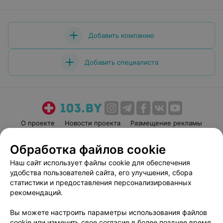
Добавить компанию
Добавить специалиста
О проекте
Новости проекта
Размещение рекламы
Медицинский маркетинг
Публичный договор
Обработка файлов cookie
Пользовательское соглашение
Способы оплаты
Наш сайт использует файлы cookie для обеспечения
Вакансии
Партнеры
удобства пользователей сайта, его улучшения, сбора
Написать руководителю 103.by
статистики и предоставления персонализированных
рекомендаций.
Написать в поддержку
Персональные настройки cookie
Вы можете настроить параметры использования файлов
Обработка персональных данных
cookie или изменить свое согласие в более позднее время.