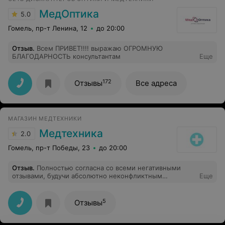
МедОптика
5.0
Гомель, пр-т Ленина, 12
до 20:00
Отзыв
.
Всем ПРИВЕТ!!!! выражаю ОГРОМНУЮ
БЛАГОДАРНОСТЬ консультантам
Еще
172
Отзывы
Все адреса
МАГАЗИН МЕДТЕХНИКИ
Медтехника
2.0
Гомель, пр-т Победы, 23
до 20:00
Отзыв
.
Полностью согласна со всеми негативными
отзывами, будучи абсолютно неконфликтным
Еще
человеком, не смогла не потребовать книгу жалоб!
Продавцы хамы (извините) и абсолютно
некомпетентны!
5
Отзывы