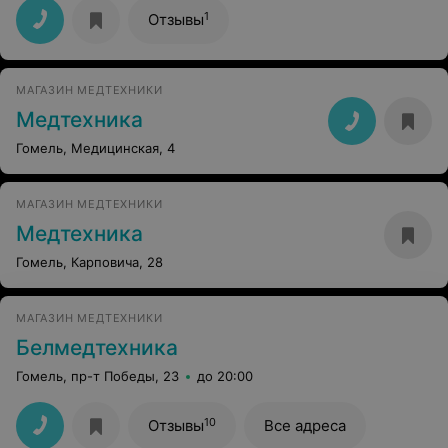
здоровье и не должны работать в мед учреждениях.
1
Отзывы
Буду дальше писать жалобу, муж остался в больнице
благодаря халатности вашего работника!!!!
МАГАЗИН МЕДТЕХНИКИ
Медтехника
Гомель, Медицинская, 4
МАГАЗИН МЕДТЕХНИКИ
Медтехника
Гомель, Карповича, 28
МАГАЗИН МЕДТЕХНИКИ
Белмедтехника
Гомель, пр-т Победы, 23
до 20:00
10
Отзывы
Все адреса