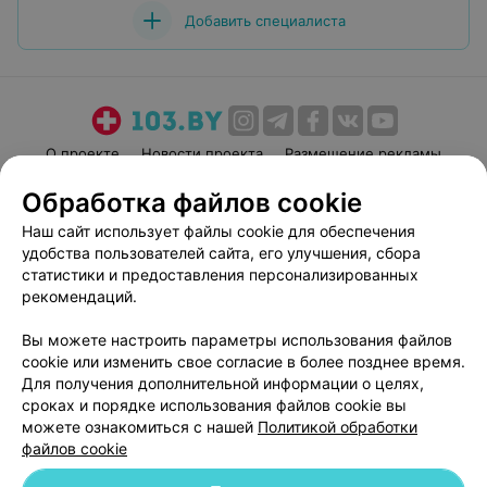
Добавить специалиста
О проекте
Новости проекта
Размещение рекламы
Медицинский маркетинг
Публичный договор
Обработка файлов cookie
Пользовательское соглашение
Способы оплаты
Наш сайт использует файлы cookie для обеспечения
Вакансии
Партнеры
удобства пользователей сайта, его улучшения, сбора
статистики и предоставления персонализированных
Написать руководителю 103.by
рекомендаций.
Написать в поддержку
Персональные настройки cookie
Вы можете настроить параметры использования файлов
cookie или изменить свое согласие в более позднее время.
Обработка персональных данных
Для получения дополнительной информации о целях,
сроках и порядке использования файлов cookie вы
можете ознакомиться с нашей
Политикой обработки
файлов cookie