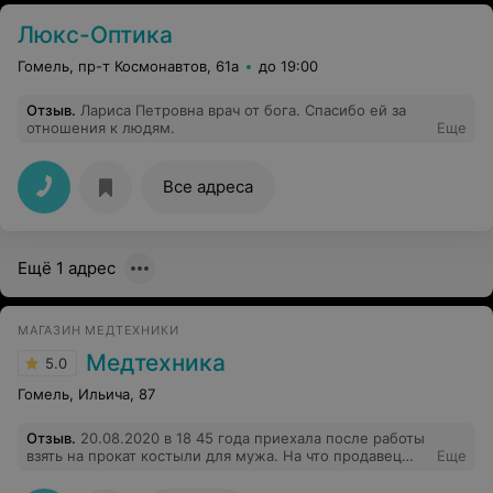
Люкс-Оптика
Гомель, пр-т Космонавтов, 61а
до 19:00
Отзыв
.
Лариса Петровна врач от бога. Спасибо ей за
отношения к людям.
Еще
Все адреса
Ещё 1 адрес
МАГАЗИН МЕДТЕХНИКИ
Медтехника
5.0
Гомель, Ильича, 87
Отзыв
.
20.08.2020 в 18 45 года приехала после работы
взять на прокат костыли для мужа. На что продавец
Еще
ответила что оформлять их 20 минут, а её рабочий
день до 19 00. Таким людям все равно на клиентов и их