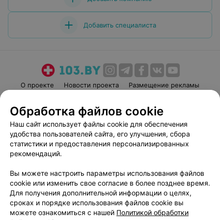
Добавить специалиста
О проекте
Новости проекта
Размещение рекламы
Медицинский маркетинг
Публичный договор
Обработка файлов cookie
Пользовательское соглашение
Способы оплаты
Наш сайт использует файлы cookie для обеспечения
Вакансии
Партнеры
удобства пользователей сайта, его улучшения, сбора
Написать руководителю 103.by
статистики и предоставления персонализированных
рекомендаций.
Написать в поддержку
Персональные настройки cookie
Вы можете настроить параметры использования файлов
Обработка персональных данных
cookie или изменить свое согласие в более позднее время.
Для получения дополнительной информации о целях,
сроках и порядке использования файлов cookie вы
можете ознакомиться с нашей
Политикой обработки