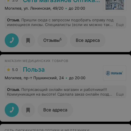
3.0
Могилев, ул. Ленинская, 49/20
до 20:00
Отзыв
.
Пришли сюда с запросом подобрать оправу под
имеющиеся линзы. Специалисты (если их можно так
Еще
назвать) грубо рявкнули, что это невозможно. Я так
понимаю, грубость здесь - обычное дело.Нашу же
проблему решать отказались. Ни на один вопрос мы не
5
Отзывы
Все адреса
получили толкового ответа. Не знаю, виной тому лень
или некомпетентность персонала. Но оно и к
лучшему. Потому что в другой оптике нам за 15 минут
подобрали несколько оправ на выбор и сразу же
МАГАЗИН МЕДИЦИНСКИХ ТОВАРОВ
поставили линзы. А сюда мы больше ни ногой.
Польза
5.0
Могилев, пр-т Пушкинский, 24
до 20:00
Отзыв
.
Потрясающий онлайн магазин и работники!!!
Коммуникация на высоте! Сделала заказ онлайн поздно
Еще
ночью, утром позвонил оператор и сообщил что товар
будет доставлен в течение 5 часов! Качество покупки
так же обрадовало. Спасибо вам и успехов в вашем
Все адреса
добром деле!!
СЕТЬ ДИСКАУНТЕРОВ ОПТИКИ И МЕДТЕХНИКИ