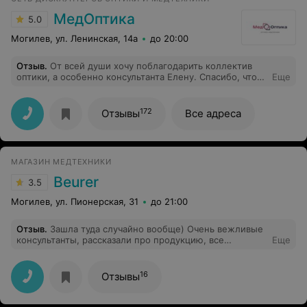
МедОптика
5.0
Могилев, ул. Ленинская, 14а
до 20:00
Отзыв
.
От всей души хочу поблагодарить коллектив
оптики, а особенно консультанта Елену. Спасибо, что
Еще
посоветовали попробовать новые линзы Opensense -
действительно новый взгляд на мир. Советую
попробовать всем у кого большой минус - не ожидала
172
Отзывы
Все адреса
такого эффекта, и хочу посоветовать попробовать всем
"товарищам по несчастью". Еще раз хочу
поблагодарить Елену и весь коллектив оптики на ул.
Ленинская, 14а, пожелать всем здоровья и удачи в
МАГАЗИН МЕДТЕХНИКИ
наступившем году.
Beurer
3.5
Могилев, ул. Пионерская, 31
до 21:00
Отзыв
.
Зашла туда случайно вообще) Очень вежливые
консультанты, рассказали про продукцию, все
Еще
показали. Без покупки не ушла) Себе купила
массажер, маме - тонометр. Все довольны))
16
Отзывы