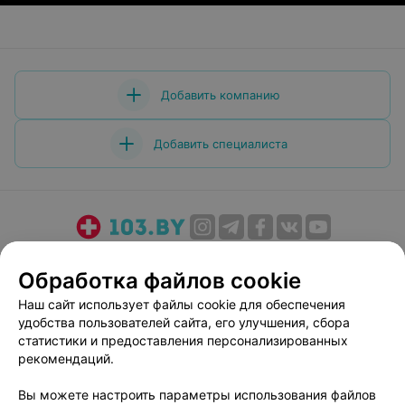
Добавить компанию
Добавить специалиста
О проекте
Новости проекта
Размещение рекламы
Обработка файлов cookie
Медицинский маркетинг
Публичный договор
Наш сайт использует файлы cookie для обеспечения
Пользовательское соглашение
Способы оплаты
удобства пользователей сайта, его улучшения, сбора
Вакансии
Партнеры
статистики и предоставления персонализированных
Написать руководителю 103.by
рекомендаций.
Написать в поддержку
Вы можете настроить параметры использования файлов