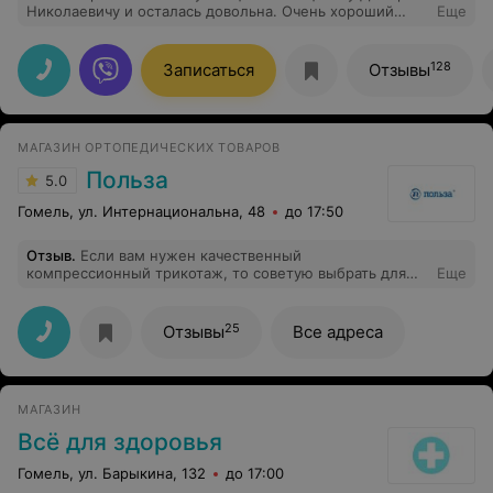
Николаевичу и осталась довольна. Очень хороший
Еще
специалист, грамотный, квалифицированный,
подробно мне все объяснил и ответил на все мои
вопросы. При необходимости буду рекомендовать
128
Записаться
Отзывы
всем друзьям и знакомым.
МАГАЗИН ОРТОПЕДИЧЕСКИХ ТОВАРОВ
Польза
5.0
Гомель, ул. Интернациональна, 48
до 17:50
Отзыв
.
Если вам нужен качественный
компрессионный трикотаж, то советую выбрать для
Еще
этого именно магазины Польза.
25
Отзывы
Все адреса
МАГАЗИН
Всё для здоровья
Гомель, ул. Барыкина, 132
до 17:00