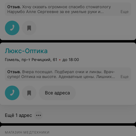
Отзыв
.
Хочу сказать огромное спасибо стоматологу
Нарумбо Алле Сергеевне за ее умелые руки и
Еще
хорошее отношение к пациенту, а так же ее
помощнику Наталье Титовой,как мне показалось,
грамотному помощнику и отзывчивому, доброму
человеку. Рекомендую этот центр при возникновении
вопроса куда обратится за стоматологической помощи.
Люкс-Оптика
Гомель, пр-т Речицкий, 61
до 18:00
Отзыв
.
Вчера посещал. Подбирал очки и линзы. Врач-
супер! Оптика на высоте. Адекватные цены. Лишних
Еще
денег с Вас не возьмут! )) Я рад, что открыл для себя
"Люкс-Оптика". Крайне рекомендую.
Все адреса
Ещё 1 адрес
МАГАЗИН МЕДТЕХНИКИ