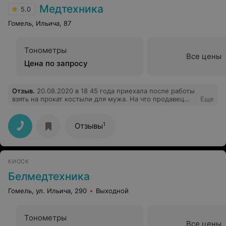
Медтехника
5.0
Гомель, Ильича, 87
Тонометры
Все цены
Цена по запросу
Отзыв
.
20.08.2020 в 18 45 года приехала после работы
взять на прокат костыли для мужа. На что продавец
Еще
ответила что оформлять их 20 минут, а её рабочий
день до 19 00. Таким людям все равно на клиентов и их
здоровье и не должны работать в мед учреждениях.
1
Отзывы
Буду дальше писать жалобу, муж остался в больнице
благодаря халатности вашего работника!!!!
КИОСК
Белмедтехника
Гомель, ул. Ильича, 290
Выходной
Тонометры
Все цены