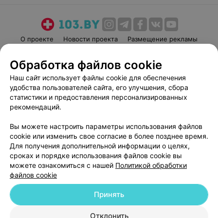
О проекте
Новости проекта
Размещение рекламы
Медицинский маркетинг
Публичный договор
Обработка файлов cookie
Пользовательское соглашение
Способы оплаты
Наш сайт использует файлы cookie для обеспечения
Вакансии
Партнеры
удобства пользователей сайта, его улучшения, сбора
Написать руководителю 103.by
статистики и предоставления персонализированных
рекомендаций.
Написать в поддержку
Персональные настройки cookie
Вы можете настроить параметры использования файлов
Обработка персональных данных
cookie или изменить свое согласие в более позднее время.
Для получения дополнительной информации о целях,
сроках и порядке использования файлов cookie вы
можете ознакомиться с нашей
Политикой обработки
файлов cookie
Принять
© 2026 ООО «Артокс Лаб», УНП 191700409
| 220012, Республика Беларусь,
г. Минск, улица Толбухина, 2, пом. 16 | help@103.by
Отклонить