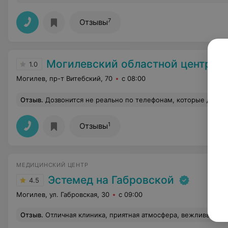
7
Отзывы
Могилевский областной центр психиатрии и
1.0
Могилев, пр-т Витебский, 70
с 08:00
Отзыв
.
Дозвонится не реально по телефонам, которые даны зд
1
Отзывы
МЕДИЦИНСКИЙ ЦЕНТР
Эстемед на Габровской
4.5
Могилев, ул. Габровская, 30
с 09:00
Отзыв
.
Отличная клиника, приятная атмосфера, вежливый персонал! Сегодня была в клинике Эстемед, удаляла родинки. Попала к врачу Кошечкиной Светлане. Спасибо Вам большое! Очень приветливая, так быстро все сделала, я ничего не почувствовала, даже уколы обезболивающие!!! Только зря переживала и боялась! В