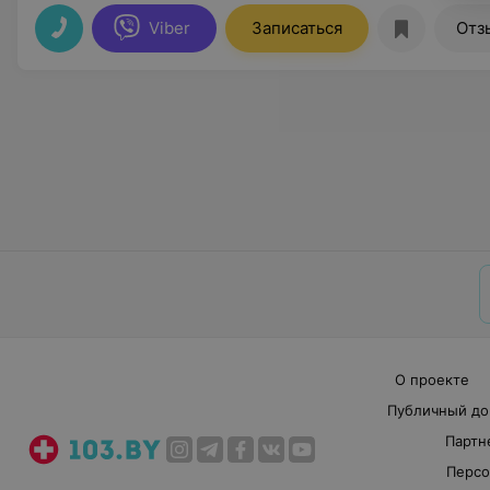
Viber
Записаться
Отз
О проекте
Публичный до
Партн
Персо