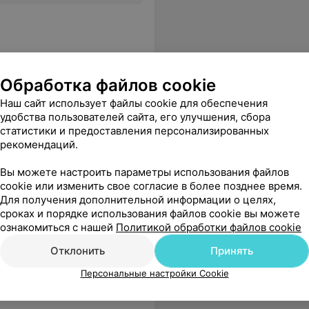
Обработка файлов cookie
 наркологии
Наш сайт использует файлы cookie для обеспечения
удобства пользователей сайта, его улучшения, сбора
статистики и предоставления персонализированных
есь на главной странице
Еще
рекомендаций.
Вы можете настроить параметры использования файлов
cookie или изменить свое согласие в более позднее время.
Для получения дополнительной информации о целях,
сроках и порядке использования файлов cookie вы можете
ознакомиться с нашей
Политикой обработки файлов cookie
Отклонить
Принять
Персональные настройки Cookie
рач все рассказала что делает и как ухаживать, ответила на все мои вопросы! Клинику рекомендую! Очень понравилась!!!)) Спасибо!!!
Еще