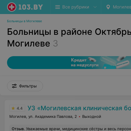
Все рубрики
Могиле
Больницы в Могилеве
Больницы в районе Октябрь
Могилеве
3
Фильтры
УЗ «Могилевская клиническая больн
4.4
Могилев, ул. Академика Павлова, 2
Выходной
Отзыв
.
Уважаемые врачи, медицинские сёстры и весь персонал больницы, а в особенности, хочу отметить всех работников инфекционного отделение 4 От всей души выражаю вам искреннюю благодарность за высокий профессионализм в своем деле, врачебную этику, за отзывчивость, качественное лечение, чуткое отношение и колоссальную медицинскую помощь, оказанную мне. Ваша слаженная работа, внимание к каждому пациенту и настоящая преданность своему делу вызывают о