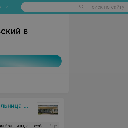
в
Поиск по сайту
ский в
ица № 1»
громное уважение. Желаю всему коллективу крепкого здоровья, благополучия, неиссякаемой энергии и дальнейших успехов в вашем важном и благородном труде. С глубоким уважением и признательностью
Еще