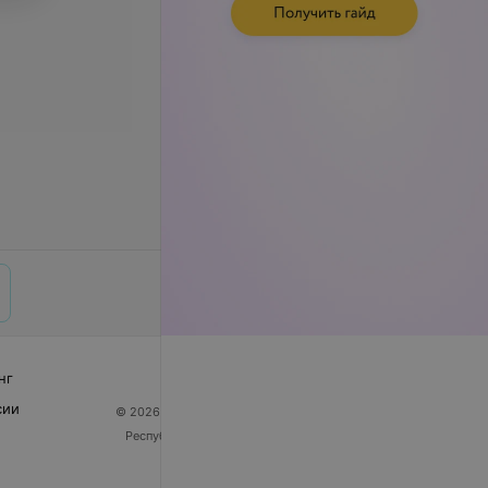
нг
сии
© 2026 ООО «Артокс Лаб», УНП 191700409
| 220012,
Республика Беларусь, г. Минск, улица Толбухина, 2,
пом. 16 | help@103.by
Служба поддержки
+375 291212755