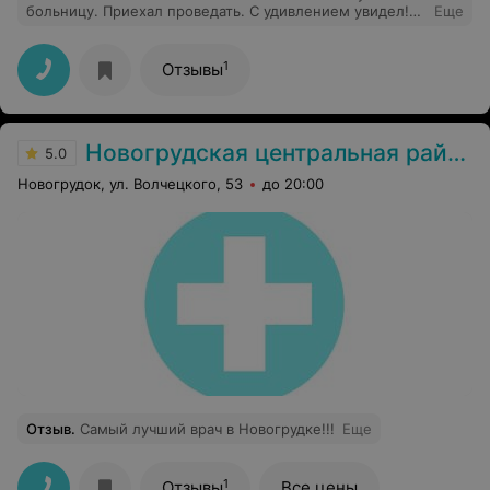
больницу. Приехал проведать. С удивлением увидел!
Еще
Везде чистота, порядок, в выходной день уборщица
убирает территорию. Медперсонал добродушный,
отзывчивый. Не сравнить с Минском. Уважаемые
1
Отзывы
сотрудники больницы: дай вам Бог здоровья, успехов
во всём. Спасибо за ваш труд.
Новогрудская центральная районная больница
5.0
Новогрудок, ул. Волчецкого, 53
до 20:00
Отзыв
.
Самый лучший врач в Новогрудке!!!
Еще
1
Отзывы
Все цены