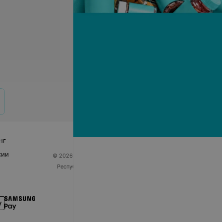
нг
сии
© 2026 ООО «Артокс Лаб», УНП 191700409
| 220012,
Республика Беларусь, г. Минск, улица Толбухина, 2,
пом. 16 | help@103.by
Служба поддержки
+375 291212755