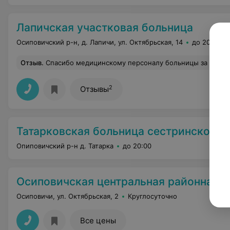
Лапичская участковая больница
Осиповичский р-н, д. Лапичи, ул. Октябрьская, 14
до 20:00
Отзыв
.
Спасибо медицинскому персоналу больницы за ваш профессионализм, да и просто человеческую доброту и внимание. Спасибо, что оставили
2
Отзывы
Татарковская больница сестринского 
Опиповичский р-н д. Татарка
до 20:00
Осиповичская центральная районная 
Осиповичи, ул. Октябрьская, 2
Круглосуточно
Все цены