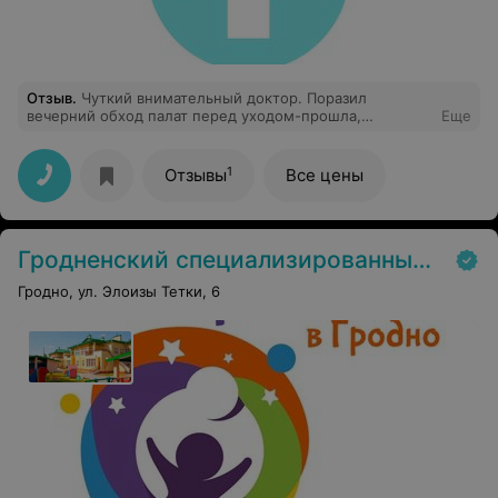
Отзыв
.
Чуткий внимательный доктор. Поразил
вечерний обход палат перед уходом-прошла,
Еще
расспросила о состоянии, посмотрела, не стало ли
кому хуже. В обследовании внимательная, тщательный
подход, доброжелательная к маленьким пациентам.
1
Отзывы
Все цены
Врач на своем месте. Желаю побольше лёгких (а не
сложных) случаев, благодарных пациентов,
адекватных родителей, сил и здоровья не выгореть на
таком ответственном посту!
Гродненский специализированный дом ребенка для детей с поражением ЦНС и нарушением психики
Гродно, ул. Элоизы Тетки, 6